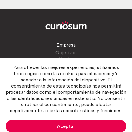
Empresa
Objetivos
Vender
Blog
Para ofrecer las mejores experiencias, utilizamos
tecnologías como las cookies para almacenar y/o
acceder a la información del dispositivo. El
Atención al cliente
consentimiento de estas tecnologías nos permitirá
Contactar
procesar datos como el comportamiento de navegación
Manual del vendedor
o las identificaciones únicas en este sitio. No consentir
o retirar el consentimiento, puede afectar
negativamente a ciertas características y funciones.
Aceptar
Política del servicio
|
Política de privacidad
|
Política de Cookies