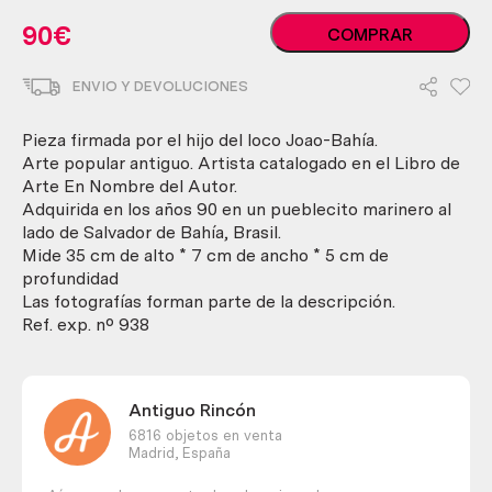
Escultura
90
€
COMPRAR
tallada
en
ENVIO Y DEVOLUCIONES
madera
de
Jacaranda
Pieza firmada por el hijo del loco Joao-Bahía.
cantidad
Arte popular antiguo. Artista catalogado en el Libro de
Arte En Nombre del Autor.
Adquirida en los años 90 en un pueblecito marinero al
lado de Salvador de Bahía, Brasil.
Mide 35 cm de alto * 7 cm de ancho * 5 cm de
profundidad
Las fotografías forman parte de la descripción.
Ref. exp. nº 938
Antiguo Rincón
6816 objetos en venta
Madrid,
España