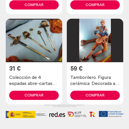
COMPRAR
COMPRAR
31
€
59
€
Colección de 4
Tamborilero. Figura
espadas abre-cartas
cerámica. Decorada a
toledanas
amano.
COMPRAR
COMPRAR