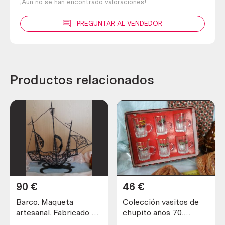
¡Aún no se han encontrado valoraciones!
PREGUNTAR AL VENDEDOR
Productos relacionados
90
€
46
€
Barco. Maqueta
Colección vasitos de
artesanal. Fabricado en
chupito años 70.
hierro.
Coches clásicos.