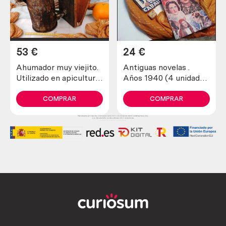
53
€
24
€
Ahumador muy viejito.
Antiguas novelas .
Utilizado en apicultura
Años 1940 (4 unidades
para tranquilizar a las
diferentes)
abejas
COMPRAR
COMPRAR