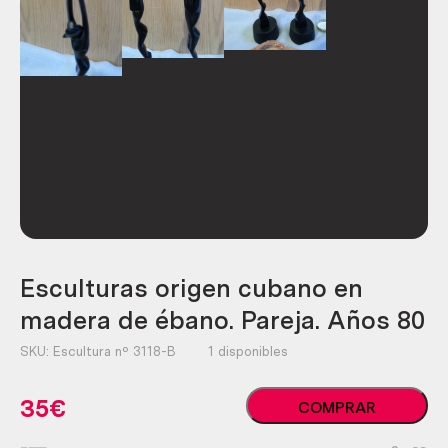
Esculturas origen cubano en
madera de ébano. Pareja. Años 80
SKU:
Escultura nº 3118-B
1 disponibles
Esculturas
35
€
COMPRAR
origen
cubano