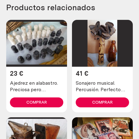
Productos relacionados
23
€
41
€
Ajedrez en alabastro.
Sonajero musical.
Preciosa pero
Percusión. Perfecto
incompleta y en mal
estado general.
estado.
COMPRAR
COMPRAR