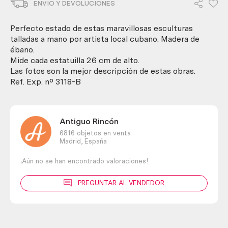
ENVIO Y DEVOLUCIONES
en
madera
de
Perfecto estado de estas maravillosas esculturas
ébano.
talladas a mano por artista local cubano. Madera de
Pareja.
ébano.
Años
Mide cada estatuilla 26 cm de alto.
80
Las fotos son la mejor descripción de estas obras.
cantidad
Ref. Exp. nº 3118-B
Antiguo Rincón
6816 objetos en venta
Madrid,
España
¡Aún no se han encontrado valoraciones!
PREGUNTAR AL VENDEDOR