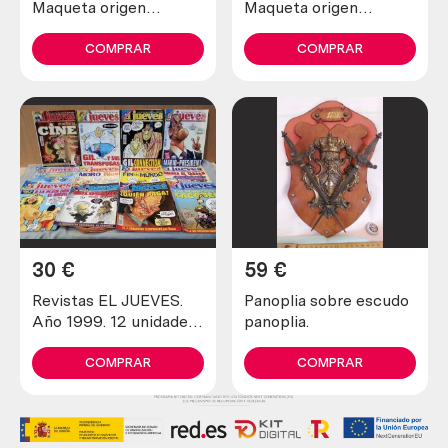
Maqueta origen
Maqueta origen
italiano. Hecho en
italiano. Hecho en
hueso. Magníficos
hueso. Magníficos
COMPRAR
COMPRAR
detalles. Muy pesado.
detalles. Muy pesado.
30
€
59
€
Revistas EL JUEVES.
Panoplia sobre escudo
Año 1999. 12 unidades
panoplia.
diferentes.
COMPRAR
COMPRAR