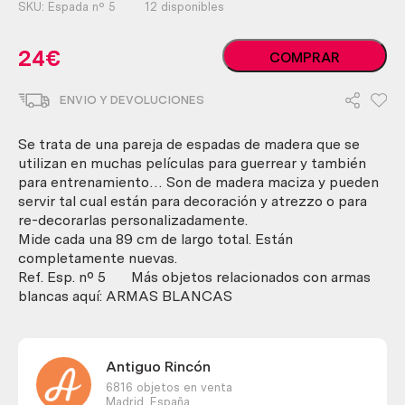
SKU:
Espada nº 5
12 disponibles
Espadas
24
€
COMPRAR
de
madera
ENVIO Y DEVOLUCIONES
maciza.
Calidad.
Para
Se trata de una pareja de espadas de madera que se
atrezzo
utilizan en muchas películas para guerrear y también
o
para entrenamiento… Son de madera maciza y pueden
re-
servir tal cual están para decoración y atrezzo o para
decoración.
re-decorarlas personalizadamente.
cantidad
Mide cada una 89 cm de largo total. Están
completamente nuevas.
Ref. Esp. nº 5 Más objetos relacionados con armas
blancas aquí: ARMAS BLANCAS
Antiguo Rincón
6816 objetos en venta
Madrid,
España