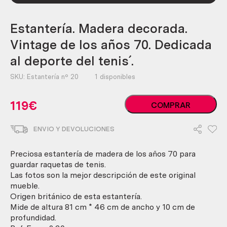
Estantería. Madera decorada.
Vintage de los años 70. Dedicada
al deporte del tenis´.
SKU:
Estantería nº 20
1 disponibles
Estantería.
119
€
COMPRAR
Madera
decorada.
ENVIO Y DEVOLUCIONES
Vintage
de
los
Preciosa estantería de madera de los años 70 para
años
guardar raquetas de tenis.
70.
Las fotos son la mejor descripción de este original
Dedicada
mueble.
al
Origen británico de esta estantería.
deporte
Mide de altura 81 cm * 46 cm de ancho y 10 cm de
del
profundidad.