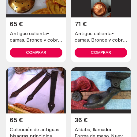
65
€
71
€
Antiguo calienta-
Antiguo calienta-
camas. Bronce y cobre.
camas. Bronce y cobre.
Old warming pans.
Old warming pans.
Brass and copper
Brass and copper
COMPRAR
COMPRAR
65
€
36
€
Colección de antiguas
Aldaba, llamador.
bisagras principios
Forma de mano. Nueva