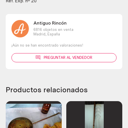
tenis
Ref. Exp. nº 20
´.
cantidad
Antiguo Rincón
6816 objetos en venta
Madrid,
España
¡Aún no se han encontrado valoraciones!
PREGUNTAR AL VENDEDOR
Productos relacionados