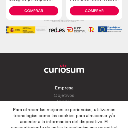
siglo XX. Hechas en
a estrenar. Hierro.
forja. 3 piezas. Estilo
COMPRAR
COMPRAR
medieval.
Empresa
Objetivos
Vender
Blog
Para ofrecer las mejores experiencias, utilizamos
tecnologías como las cookies para almacenar y/o
acceder a la información del dispositivo. El
Atención al cliente
consentimiento de estas tecnologías nos permitirá