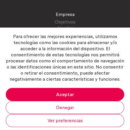
Empresa
Objetivos
Vender
Blog
Para ofrecer las mejores experiencias, utilizamos
tecnologías como las cookies para almacenar y/o
acceder a la información del dispositivo. El
Atención al cliente
consentimiento de estas tecnologías nos permitirá
Contactar
procesar datos como el comportamiento de navegación
Manual del vendedor
o las identificaciones únicas en este sitio. No consentir
o retirar el consentimiento, puede afectar
negativamente a ciertas características y funciones.
Aceptar
Política del servicio
|
Política de privacidad
|
Política de Cookies
Copyright ©2026 Curiosum S.L. Todos los derechos reservados.
Denegar
Ver preferencias
Mi cuenta
Subir
Carrito