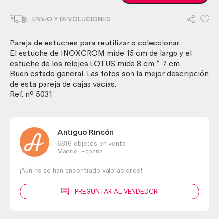
vintage.
De
ENVIO Y DEVOLUCIONES
bolígrafo
y
de
Pareja de estuches para reutilizar o coleccionar.
reloj.
El estuche de INOXCROM mide 15 cm de largo y el
Marcas
estuche de los relojes LOTUS mide 8 cm * 7 cm.
INOXCROM
Buen estado general. Las fotos son la mejor descripción
y
de esta pareja de cajas vacías.
LOTUS.
Ref. nº 5031
cantidad
Antiguo Rincón
6816 objetos en venta
Madrid,
España
¡Aún no se han encontrado valoraciones!
PREGUNTAR AL VENDEDOR