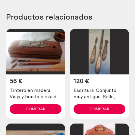
Productos relacionados
56
€
120
€
Tintero en madera.
Escritura. Conjunto
Vieja y bonita pieza de
muy antiguo. Sello,
escritorio. Writing in
abre-cartas, pluma,
wood. Old and
años 30.
COMPRAR
COMPRAR
beautiful desktop