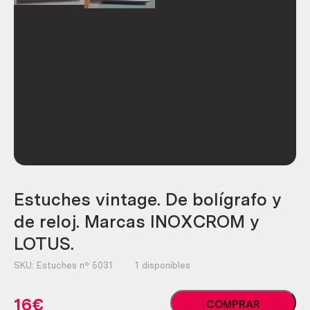
Estuches vintage. De bolígrafo y
de reloj. Marcas INOXCROM y
LOTUS.
SKU:
Estuches nº 5031
1 disponibles
Estuches
16
€
COMPRAR