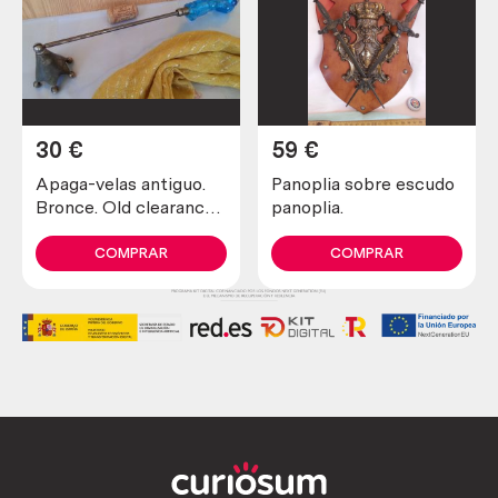
30
€
59
€
Apaga-velas antiguo.
Panoplia sobre escudo
Bronce. Old clearance-
panoplia.
candles. Bronze.
COMPRAR
COMPRAR