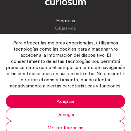
Empresa
Objetivos
Vender
Blog
Para ofrecer las mejores experiencias, utilizamos
tecnologías como las cookies para almacenar y/o
acceder a la información del dispositivo. El
Atención al cliente
consentimiento de estas tecnologías nos permitirá
Contactar
procesar datos como el comportamiento de navegación
Manual del vendedor
o las identificaciones únicas en este sitio. No consentir
o retirar el consentimiento, puede afectar
negativamente a ciertas características y funciones.
Aceptar
Política del servicio
|
Política de privacidad
|
Política de Cookies
Copyright ©2026 Curiosum S.L. Todos los derechos reservados.
Denegar
Ver preferencias