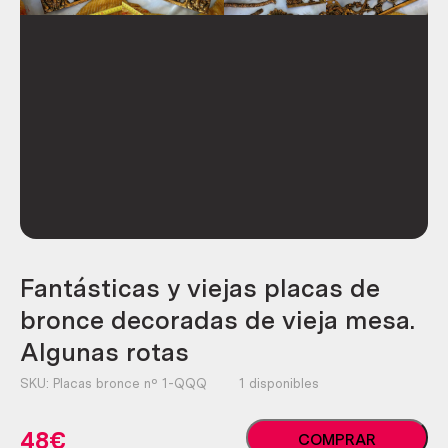
Fantásticas y viejas placas de
bronce decoradas de vieja mesa.
Algunas rotas
SKU:
Placas bronce nº 1-QQQ
1 disponibles
Fantásticas
48
€
COMPRAR