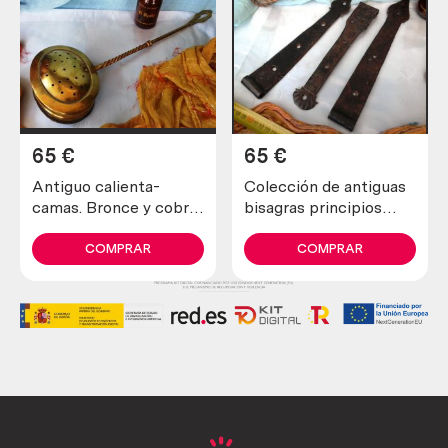
65
€
65
€
Antiguo calienta-
Colección de antiguas
camas. Bronce y cobre.
bisagras principios
Old warming pans.
siglo XX. Hechas en
Brass and copper
forja. 3 piezas. Estilo
COMPRAR
COMPRAR
medieval.