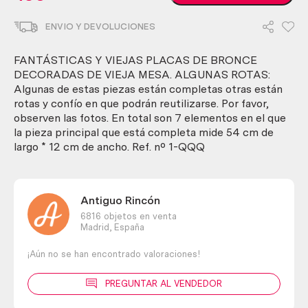
y
viejas
ENVIO Y DEVOLUCIONES
placas
de
bronce
FANTÁSTICAS Y VIEJAS PLACAS DE BRONCE
decoradas
DECORADAS DE VIEJA MESA. ALGUNAS ROTAS:
de
Algunas de estas piezas están completas otras están
vieja
rotas y confío en que podrán reutilizarse. Por favor,
mesa.
observen las fotos. En total son 7 elementos en el que
Algunas
la pieza principal que está completa mide 54 cm de
rotas
largo * 12 cm de ancho. Ref. nº 1-QQQ
cantidad
Antiguo Rincón
6816 objetos en venta
Madrid,
España
¡Aún no se han encontrado valoraciones!
PREGUNTAR AL VENDEDOR