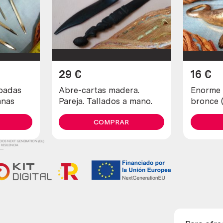
29
€
16
€
padas
Abre-cartas madera.
Enorme 
anas
Pareja. Tallados a mano.
bronce 
COMPRAR