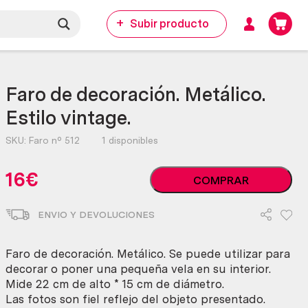
Subir producto
Faro de decoración. Metálico.
Estilo vintage.
SKU:
Faro nº 512
1 disponibles
Faro
16
€
COMPRAR
de
decoración.
ENVIO Y DEVOLUCIONES
Metálico.
Estilo
vintage.
Faro de decoración. Metálico. Se puede utilizar para
cantidad
decorar o poner una pequeña vela en su interior.
Mide 22 cm de alto * 15 cm de diámetro.
Las fotos son fiel reflejo del objeto presentado.