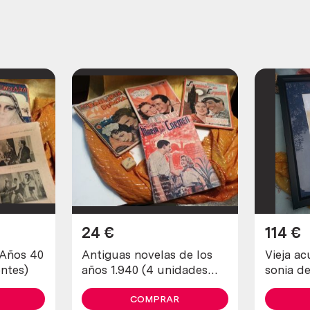
24
€
114
€
 Años 40
Antiguas novelas de los
Vieja ac
entes)
años 1.940 (4 unidades
sonia de
diferentes)
COMPRAR