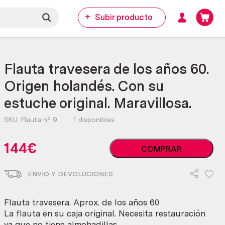
Subir producto
Flauta travesera de los años 60.
Origen holandés. Con su
estuche original. Maravillosa.
SKU:
Flauta nº 9
1 disponibles
Flauta
144
€
COMPRAR
travesera
de
ENVIO Y DEVOLUCIONES
los
años
60.
Flauta travesera. Aprox. de los años 60
Origen
La flauta en su caja original. Necesita restauración
holandés.
ya que no tiene almohadillas.