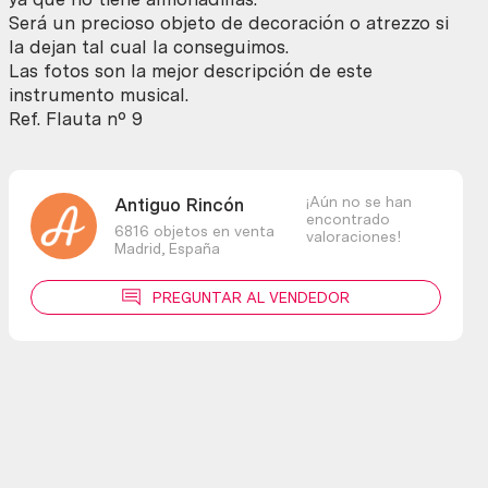
Con
Será un precioso objeto de decoración o atrezzo si
su
la dejan tal cual la conseguimos.
estuche
Las fotos son la mejor descripción de este
original.
instrumento musical.
Maravillosa.
Ref. Flauta nº 9
cantidad
¡Aún no se han
Antiguo Rincón
encontrado
6816 objetos en venta
valoraciones!
Madrid,
España
PREGUNTAR AL VENDEDOR