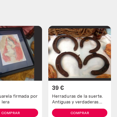
39
€
uarela firmada por
Herraduras de la suerte.
 lera
Antiguas y verdaderas
(lote de 4 unidades)
COMPRAR
COMPRAR