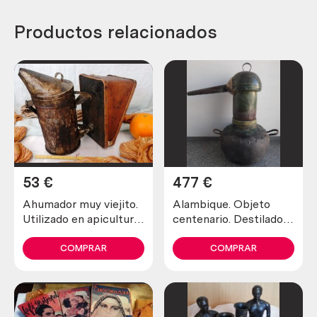
Productos relacionados
53
€
477
€
Ahumador muy viejito.
Alambique. Objeto
Utilizado en apicultura
centenario. Destilador
para tranquilizar a las
fabricado en pesado
abejas
cobre. 80 litros.
COMPRAR
COMPRAR