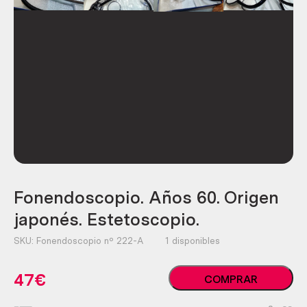
Fonendoscopio. Años 60. Origen
japonés. Estetoscopio.
SKU:
Fonendoscopio nº 222-A
1 disponibles
Fonendoscopio.
47
€
COMPRAR
Años
60.