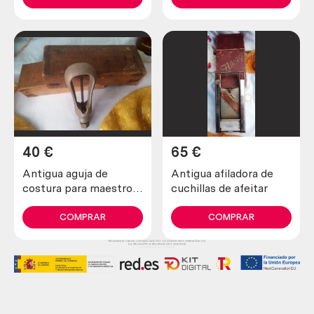
40
€
65
€
Antigua aguja de
Antigua afiladora de
costura para maestros
cuchillas de afeitar
zapateros y curtidores.
Años 30
COMPRAR
COMPRAR