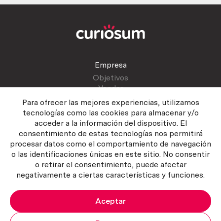
Empresa
Objetivos
Vender
Blog
Para ofrecer las mejores experiencias, utilizamos
tecnologías como las cookies para almacenar y/o
acceder a la información del dispositivo. El
Atención al cliente
consentimiento de estas tecnologías nos permitirá
Contactar
procesar datos como el comportamiento de navegación
Manual del vendedor
o las identificaciones únicas en este sitio. No consentir
o retirar el consentimiento, puede afectar
negativamente a ciertas características y funciones.
Aceptar
Política del servicio
|
Política de privacidad
|
Política de Cookies
Copyright ©2026 Curiosum S.L. Todos los derechos reservados.