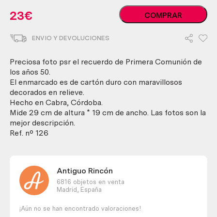
Foto
23
€
COMPRAR
antigua.
Recuerdo
ENVIO Y DEVOLUCIONES
de
primera
comunión.
Preciosa foto psr el recuerdo de Primera Comunión de
Años
los años 50.
50
El enmarcado es de cartón duro con maravillosos
cantidad
decorados en relieve.
Hecho en Cabra, Córdoba.
Mide 29 cm de altura * 19 cm de ancho. Las fotos son la
mejor descripción.
Ref. nº 126
Antiguo Rincón
6816 objetos en venta
Madrid,
España
¡Aún no se han encontrado valoraciones!