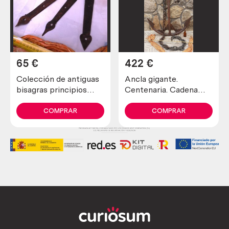
65
€
422
€
Colección de antiguas
Ancla gigante.
bisagras principios
Centenaria. Cadena
siglo XX. Hechas en
incluida.
forja. 3 piezas. Estilo
Impresionante.
COMPRAR
COMPRAR
medieval.
Antique anchor