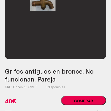
Grifos antiguos en bronce. No
funcionan. Pareja
SKU:
Grifos nº 599-F
1 disponibles
Grifos
40
€
COMPRAR
antiguos
en