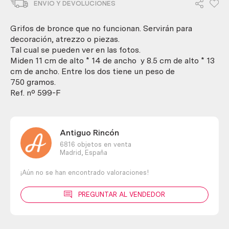
ENVIO Y DEVOLUCIONES
bronce.
No
funcionan.
Grifos de bronce que no funcionan. Servirán para
Pareja
decoración, atrezzo o piezas.
cantidad
Tal cual se pueden ver en las fotos.
Miden 11 cm de alto * 14 de ancho y 8.5 cm de alto * 13
cm de ancho. Entre los dos tiene un peso de
750 gramos.
Ref. nº 599-F
Antiguo Rincón
6816 objetos en venta
Madrid,
España
¡Aún no se han encontrado valoraciones!
PREGUNTAR AL VENDEDOR