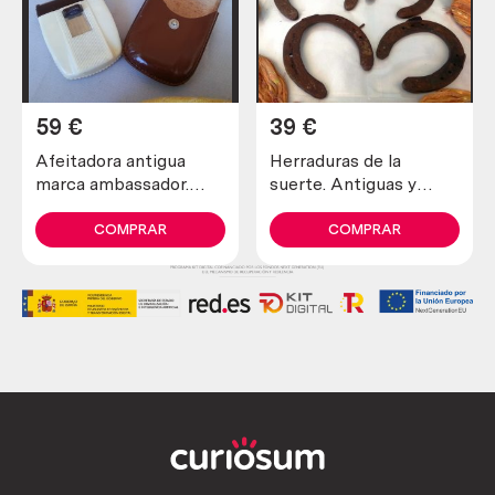
59
€
39
€
Afeitadora antigua
Herraduras de la
marca ambassador.
suerte. Antiguas y
Preciosa pieza de
verdaderas (lote de 4
colección
unidades)
COMPRAR
COMPRAR