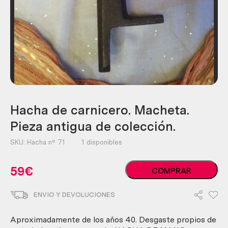
Hacha de carnicero. Macheta.
Pieza antigua de colección.
SKU:
Hacha nº 71
1 disponibles
Hacha
59
€
COMPRAR
de
carnicero.
ENVIO Y DEVOLUCIONES
Macheta.
Pieza
antigua
Aproximadamente de los años 40. Desgaste propios de