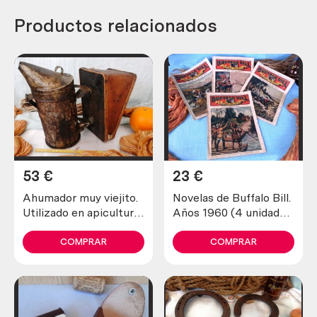
Productos relacionados
53
€
23
€
Ahumador muy viejito.
Novelas de Buffalo Bill.
Utilizado en apicultura
Años 1960 (4 unidades
para tranquilizar a las
diferentes)
abejas
COMPRAR
COMPRAR