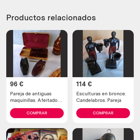
Productos relacionados
96
€
114
€
Pareja de antiguas
Esculturas en bronce.
maquinillas. Afeitadora
Candelabros. Pareja
y recortadora marca
schick.
COMPRAR
COMPRAR