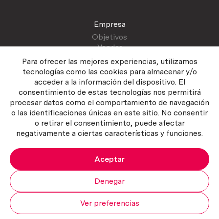
Empresa
Objetivos
Vender
Blog
Para ofrecer las mejores experiencias, utilizamos
tecnologías como las cookies para almacenar y/o
acceder a la información del dispositivo. El
Atención al cliente
consentimiento de estas tecnologías nos permitirá
Contactar
procesar datos como el comportamiento de navegación
Manual del vendedor
o las identificaciones únicas en este sitio. No consentir
o retirar el consentimiento, puede afectar
negativamente a ciertas características y funciones.
Aceptar
Política del servicio
|
Política de privacidad
|
Política de Cookies
Copyright ©2026 Curiosum S.L. Todos los derechos reservados.
Denegar
Ver preferencias
Mi cuenta
Subir
Carrito