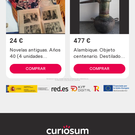
24
€
477
€
Novelas antiguas. Años
Alambique. Objeto
40 (4 unidades
centenario. Destilador
diferentes)
fabricado en pesado
cobre. 80 litros.
COMPRAR
COMPRAR