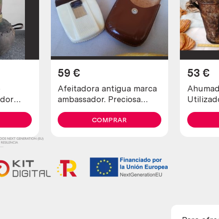
59
€
53
€
o
Afeitadora antigua marca
Ahumado
ador
ambassador. Preciosa
Utilizad
ado
pieza de colección
para tra
COMPRAR
abejas