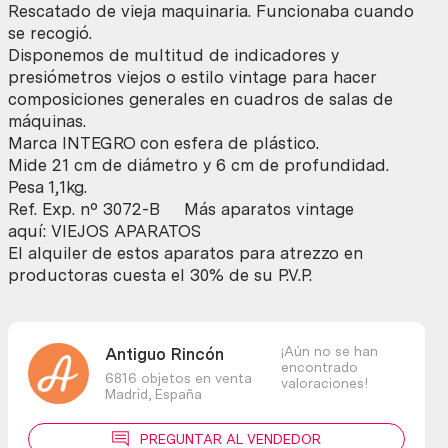
vieja
Rescatado de vieja maquinaria. Funcionaba cuando
maquinaria.
se recogió.
Temperature
Disponemos de multitud de indicadores y
indicator
presiómetros viejos o estilo vintage para hacer
cantidad
composiciones generales en cuadros de salas de
máquinas.
Marca INTEGRO con esfera de plástico.
Mide 21 cm de diámetro y 6 cm de profundidad.
Pesa 1,1kg.
Ref. Exp. nº 3072-B Más aparatos vintage
aquí: VIEJOS APARATOS
El alquiler de estos aparatos para atrezzo en
productoras cuesta el 30% de su P.V.P.
¡Aún no se han
Antiguo Rincón
encontrado
6816 objetos en venta
valoraciones!
Madrid,
España
PREGUNTAR AL VENDEDOR