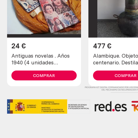
24
€
477
€
Antiguas novelas . Años
Alambique. Objet
1940 (4 unidades
centenario. Destil
diferentes)
fabricado en pes
COMPRAR
cobre. 80 litros.
COMPRAR