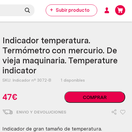
Subir producto
Indicador temperatura.
Termómetro con mercurio. De
vieja maquinaria. Temperature
indicator
SKU:
Indicador nº 3072-B
1 disponibles
Indicador
47
€
COMPRAR
temperatura.
Termómetro
ENVIO Y DEVOLUCIONES
con
mercurio.
De
Indicador de gran tamaño de temperatura.