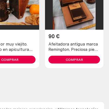
90
€
r muy viejito.
Afeitadora antigua marca
o en apicultura
Remington. Preciosa pieza
nquilizar a las
de colección
COMPRAR
COMPRAR