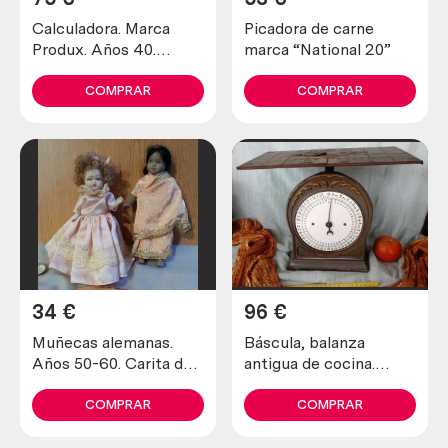
Calculadora. Marca
Picadora de carne
Produx. Años 40.
marca “National 20”
Antigua.
COMPRAR
COMPRAR
34
€
96
€
Muñecas alemanas.
Báscula, balanza
Años 50-60. Carita de
antigua de cocina.
porcelana. Pareja.
Alemana. Enorme e
impresionante
COMPRAR
COMPRAR