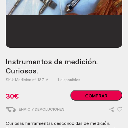
Instrumentos de medición.
Curiosos.
SKU:
Medición nº 187-A
1 disponibles
Instrumentos
30
€
COMPRAR
de
medición.
ENVIO Y DEVOLUCIONES
Curiosos.
cantidad
Curiosas herramientas desconocidas de medición.