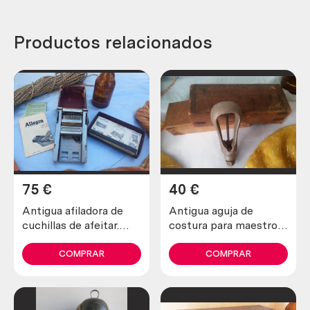
Productos relacionados
75
€
40
€
Antigua afiladora de
Antigua aguja de
cuchillas de afeitar.
costura para maestros
Marca allegro.
zapateros y curtidores.
Años 30
COMPRAR
COMPRAR