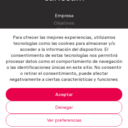
Empresa
Objetivos
Vender
Blog
Para ofrecer las mejores experiencias, utilizamos
tecnologías como las cookies para almacenar y/o
acceder a la información del dispositivo. El
Atención al cliente
consentimiento de estas tecnologías nos permitirá
Contactar
procesar datos como el comportamiento de navegación
Manual del vendedor
o las identificaciones únicas en este sitio. No consentir
o retirar el consentimiento, puede afectar
negativamente a ciertas características y funciones.
Aceptar
Política del servicio
|
Política de privacidad
|
Política de Cookies
Copyright ©2026 Curiosum S.L. Todos los derechos reservados.
Denegar
Ver preferencias