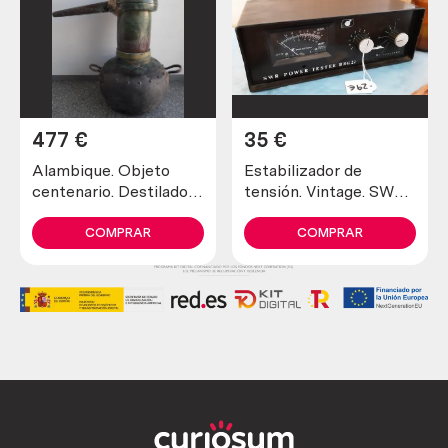
477
€
35
€
Alambique. Objeto
Estabilizador de
centenario. Destilador
tensión. Vintage. SWR
fabricado en pesado
para televisores
cobre. 80 litros.
antiguos.
COMPRAR
COMPRAR