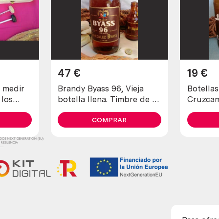
47
€
19
€
 medir
Brandy Byass 96, Vieja
Botella
 los
botella llena. Timbre de 4
Cruzcamp
e 3
pesetas.
COMPRAR