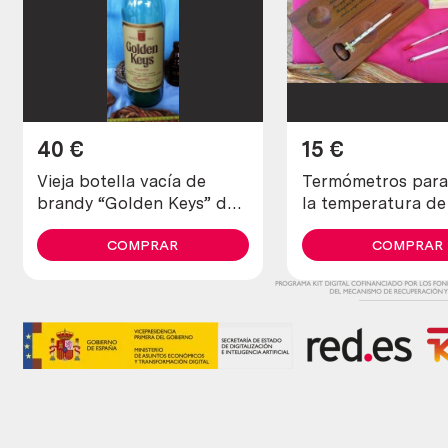
40
€
15
€
Vieja botella vacía de
Termómetros para
brandy “Golden Keys” de
la temperatura de
colección. Enorme tamaño.
vinos. Conjunto d
COMPRAR
termómetros.
COMPRAR