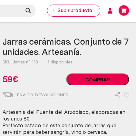
Subir producto
Jarras cerámicas. Conjunto de 7
unidades. Artesanía.
SKU:
Jarras nº 118
1 disponibles
Jarras
59
€
COMPRAR
cerámicas.
Conjunto
ENVIO Y DEVOLUCIONES
de
7
unidades.
Artesanía del Puente del Arzobispo, elaboradas en
Artesanía.
los años 80.
cantidad
Perfecto estado de este conjunto de jarras que
servirán para beber sangría, vino o cerveza.