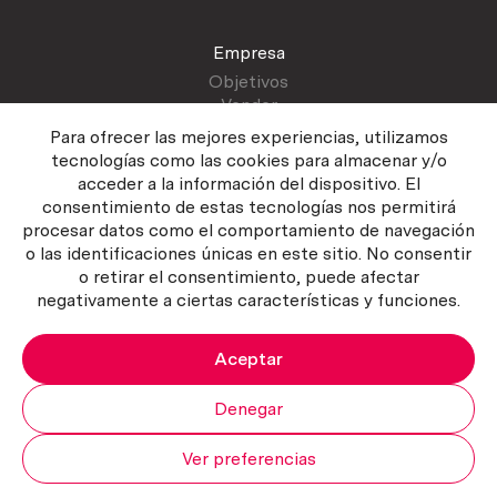
Empresa
Objetivos
Vender
Blog
Para ofrecer las mejores experiencias, utilizamos
tecnologías como las cookies para almacenar y/o
acceder a la información del dispositivo. El
Atención al cliente
consentimiento de estas tecnologías nos permitirá
Contactar
procesar datos como el comportamiento de navegación
Manual del vendedor
o las identificaciones únicas en este sitio. No consentir
o retirar el consentimiento, puede afectar
negativamente a ciertas características y funciones.
Aceptar
Política del servicio
|
Política de privacidad
|
Política de Cookies
Copyright ©2026 Curiosum S.L. Todos los derechos reservados.
Denegar
Ver preferencias
Mi cuenta
Subir
Carrito