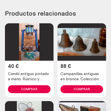
Productos relacionados
40
€
88
€
Candil antiguo pintado
Campanillas antiguas
a mano. Rústico y
en bronce. Colección.
emblemático objeto de
Mucha calidad
decoración.
COMPRAR
COMPRAR