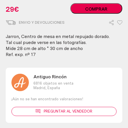
Jarrón,
29
€
COMPRAR
centro
de
ENVIO Y DEVOLUCIONES
mesa
en
metal
Jarron, Centro de mesa en metal repujado dorado.
repujado
Tal cual puede verse en las fotografías.
dorado
Mide 28 cm de alto * 30 cm de ancho
cantidad
Ref. exp. nº 17
Antiguo Rincón
6816 objetos en venta
Madrid,
España
¡Aún no se han encontrado valoraciones!
PREGUNTAR AL VENDEDOR