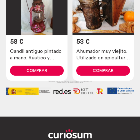
58
€
53
€
Candil antiguo pintado
Ahumador muy viejito.
a mano. Rústico y
Utilizado en apicultura
emblemático objeto de
para tranquilizar a las
decoración.
abejas
COMPRAR
COMPRAR