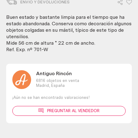
ENVIO Y DEVOLUCIONES
en
bronce.
Años
Buen estado y bastante limpia para el tiempo que ha
70
estado abandonada. Conserva como decoración algunos
cantidad
objetos colgadas en su mástil, típico de este tipo de
utensilios.
Mide 56 cm de altura * 22 cm de ancho.
Ref. Exp. nº 701-W
Antiguo Rincón
6816 objetos en venta
Madrid,
España
¡Aún no se han encontrado valoraciones!
PREGUNTAR AL VENDEDOR