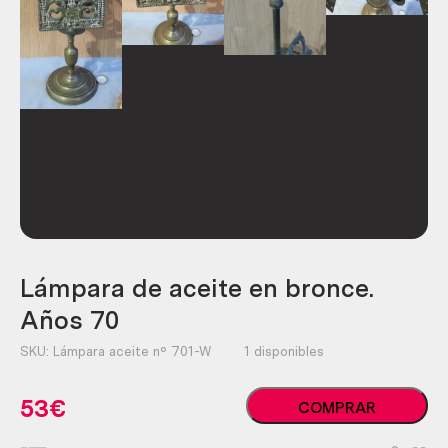
Lámpara de aceite en bronce.
Años 70
SKU:
Lámpara aceite nº 701-W
1 disponibles
Lámpara
53
€
COMPRAR
de
aceite