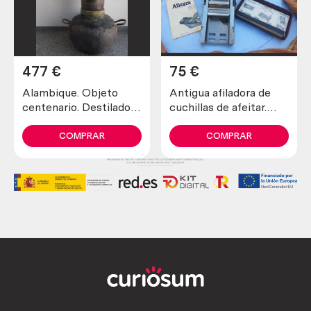
477
€
75
€
Alambique. Objeto
Antigua afiladora de
centenario. Destilador
cuchillas de afeitar.
fabricado en pesado
Marca allegro.
cobre. 80 litros.
COMPRAR
COMPRAR