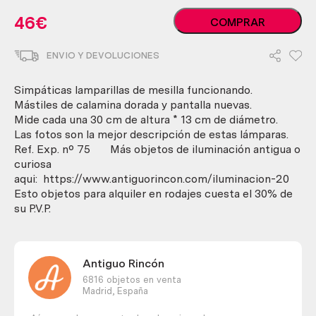
Lámpara.
46
€
COMPRAR
Pareja
de
ENVIO Y DEVOLUCIONES
lamparillas
de
mesilla.
Simpáticas lamparillas de mesilla funcionando.
Años
Mástiles de calamina dorada y pantalla nuevas.
70.
Mide cada una 30 cm de altura * 13 cm de diámetro.
Metal
Las fotos son la mejor descripción de estas lámparas.
plateado.
Ref. Exp. nº 75 Más objetos de iluminación antigua o
cantidad
curiosa
aqui: https://www.antiguorincon.com/iluminacion-20
Esto objetos para alquiler en rodajes cuesta el 30% de
su P.V.P.
Antiguo Rincón
6816 objetos en venta
Madrid,
España