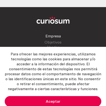
Empresa
Objetivos
Vender
Blog
Para ofrecer las mejores experiencias, utilizamos
tecnologías como las cookies para almacenar y/o
acceder a la información del dispositivo. El
Atención al cliente
consentimiento de estas tecnologías nos permitirá
Contactar
procesar datos como el comportamiento de navegación
Manual del vendedor
o las identificaciones únicas en este sitio. No consentir
o retirar el consentimiento, puede afectar
negativamente a ciertas características y funciones.
Aceptar
Política del servicio
|
Política de privacidad
|
Política de Cookies