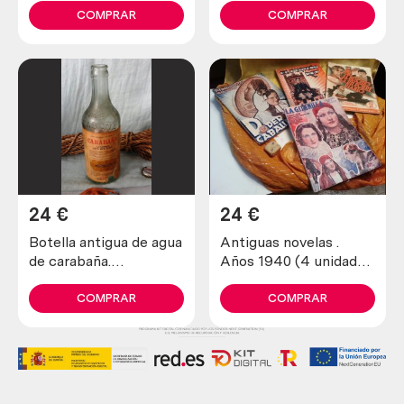
colección
COMPRAR
COMPRAR
24
€
24
€
Botella antigua de agua
Antiguas novelas .
de carabaña.
Años 1940 (4 unidades
Emblemática. Vacía
diferentes)
COMPRAR
COMPRAR