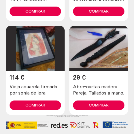
diferentes)
fabricado en pesado
cobre. 80 litros.
COMPRAR
COMPRAR
114
€
29
€
Vieja acuarela firmada
Abre-cartas madera.
por sonia de lera
Pareja. Tallados a mano.
COMPRAR
COMPRAR