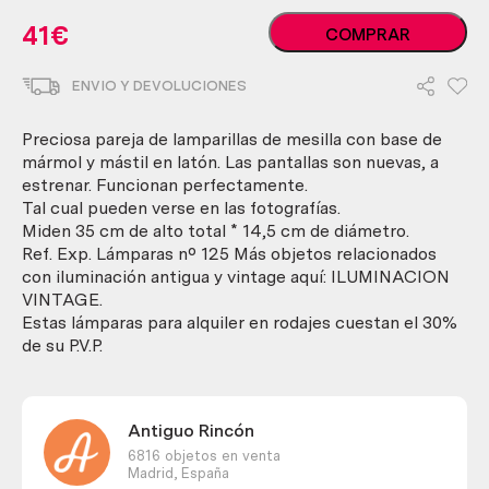
Lámparas
41
€
COMPRAR
de
mesa.
ENVIO Y DEVOLUCIONES
Pareja.
En
latón
Preciosa pareja de lamparillas de mesilla con base de
y
mármol y mástil en latón. Las pantallas son nuevas, a
mármol.
estrenar. Funcionan perfectamente.
cantidad
Tal cual pueden verse en las fotografías.
Miden 35 cm de alto total * 14,5 cm de diámetro.
Ref. Exp. Lámparas nº 125 Más objetos relacionados
con iluminación antigua y vintage aquí: ILUMINACION
VINTAGE.
Estas lámparas para alquiler en rodajes cuestan el 30%
de su P.V.P.
Antiguo Rincón
6816 objetos en venta
Madrid,
España