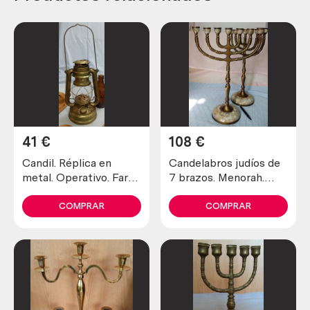
41
€
108
€
Candil. Réplica en
Candelabros judíos de
metal. Operativo. Farol
7 brazos. Menorah.
de mano.
Pareja.
COMPRAR
COMPRAR