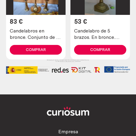
83
€
53
€
Candelabros en
Candelabro de 5
bronce. Conjunto de 3
brazos. En bronce.
candelabros. Años 50.
Buen estado general.
Old candlestiks.
COMPRAR
COMPRAR
Empresa