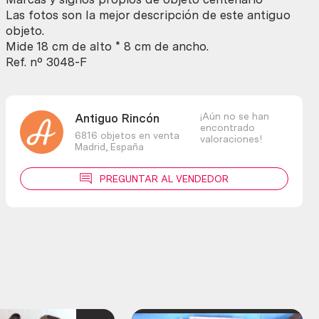
Bronce.
Las fotos son la mejor descripción de este antiguo
cantidad
objeto.
Mide 18 cm de alto * 8 cm de ancho.
Ref. nº 3048-F
¡Aún no se han
Antiguo Rincón
encontrado
6816 objetos en venta
valoraciones!
Madrid,
España
PREGUNTAR AL VENDEDOR