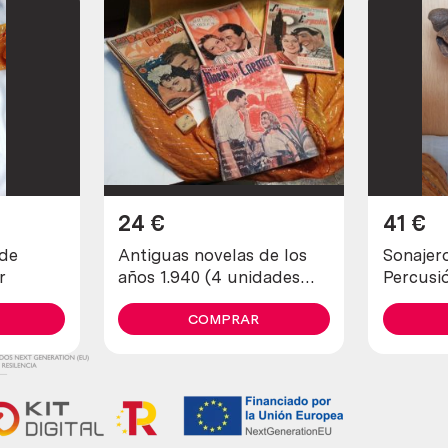
24
€
41
€
 de
Antiguas novelas de los
Sonajero
r
años 1.940 (4 unidades
Percusió
diferentes)
estado g
COMPRAR