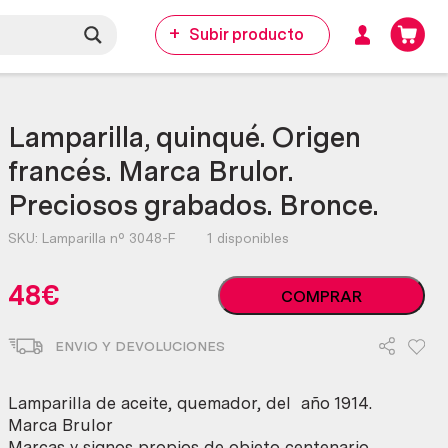
Subir producto
Lamparilla, quinqué. Origen
francés. Marca Brulor.
Preciosos grabados. Bronce.
SKU:
Lamparilla nº 3048-F
1 disponibles
Lamparilla,
48
€
COMPRAR
quinqué.
Origen
ENVIO Y DEVOLUCIONES
francés.
Marca
Brulor.
Lamparilla de aceite, quemador, del año 1914.
Preciosos
Marca Brulor
grabados.
Marcas y signos propios de objeto centenario