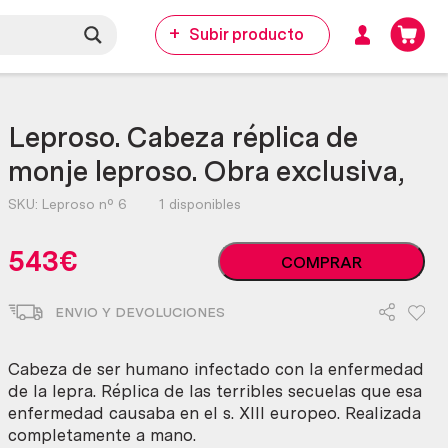
Subir producto
Leproso. Cabeza réplica de
monje leproso. Obra exclusiva,
SKU:
Leproso nº 6
1 disponibles
Leproso.
543
€
COMPRAR
Cabeza
réplica
ENVIO Y DEVOLUCIONES
de
monje
leproso.
Cabeza de ser humano infectado con la enfermedad
Obra
de la lepra. Réplica de las terribles secuelas que esa
exclusiva,
enfermedad causaba en el s. XIII europeo. Realizada
cantidad
completamente a mano.