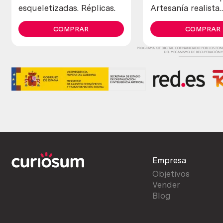
esqueletizadas. Réplicas.
Artesanía realista.
Inspirada en La B
COMPRAR
della verita.
COMPRAR
Empresa
Objetivos
Vender
Blog