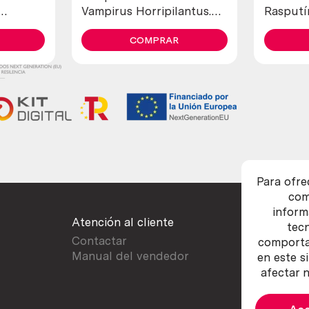
Vampirus Horripilantus.
Rasputín
occa
Obra exclusiva.
de vidri
COMPRAR
Magnífi
Para ofre
com
inform
Atención al cliente
tec
Contactar
comportam
Manual del vendedor
en este s
afectar n