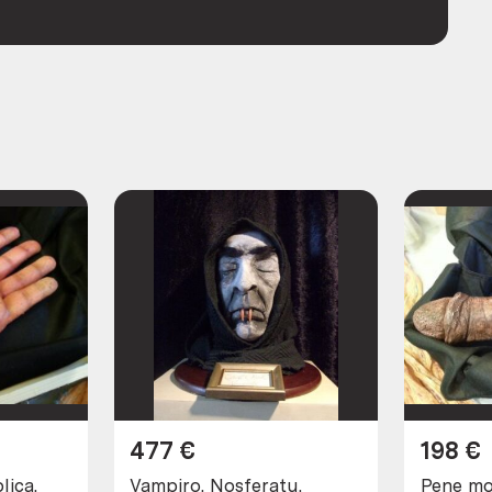
477
€
198
€
lica.
Vampiro. Nosferatu.
Pene mo