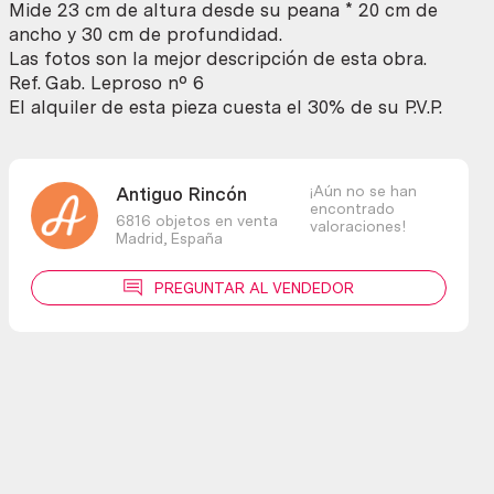
Mide 23 cm de altura desde su peana * 20 cm de
ancho y 30 cm de profundidad.
Las fotos son la mejor descripción de esta obra.
Ref. Gab. Leproso nº 6
El alquiler de esta pieza cuesta el 30% de su P.V.P.
¡Aún no se han
Antiguo Rincón
encontrado
6816 objetos en venta
valoraciones!
Madrid,
España
PREGUNTAR AL VENDEDOR