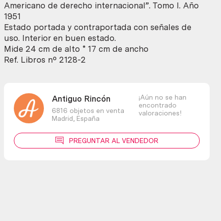
Luso-
Americano de derecho internacional”. Tomo I. Año
Americano
1951
de
Estado portada y contraportada con señales de
derecho
uso. Interior en buen estado.
Internacional
Mide 24 cm de alto * 17 cm de ancho
cantidad
Ref. Libros nº 2128-2
¡Aún no se han
Antiguo Rincón
encontrado
6816 objetos en venta
valoraciones!
Madrid,
España
PREGUNTAR AL VENDEDOR