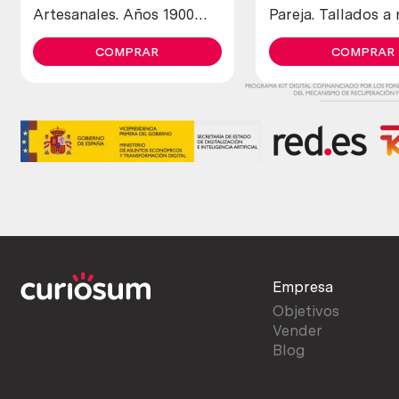
Artesanales. Años 1900
Pareja. Tallados a
maravillosos. Old open
letters in copper
COMPRAR
COMPRAR
Empresa
Objetivos
Vender
Blog