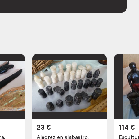
23
€
114
€
a.
Ajedrez en alabastro.
Escultu