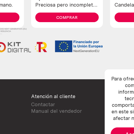
 mano.
Preciosa pero incompleta
Candela
y en mal estado.
COMPRAR
Para ofre
com
inform
Atención al cliente
tec
Contactar
comportam
Manual del vendedor
en este s
afectar n