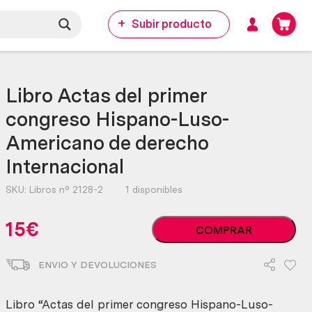
Subir producto
Libro Actas del primer
congreso Hispano-Luso-
Americano de derecho
Internacional
SKU:
Libros nº 2128-2
1 disponibles
Libro
15
€
COMPRAR
Actas
del
ENVIO Y DEVOLUCIONES
primer
congreso
Hispano-
Libro “Actas del primer congreso Hispano-Luso-