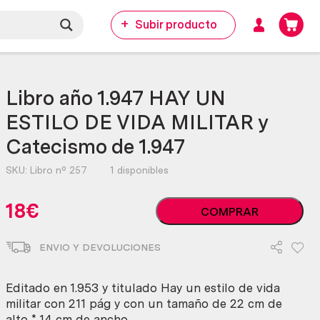
Subir producto
Libro año 1.947 HAY UN
ESTILO DE VIDA MILITAR y
Catecismo de 1.947
SKU:
Libro nº 257
1 disponibles
Libro
18
€
COMPRAR
año
1.947
ENVIO Y DEVOLUCIONES
HAY
UN
ESTILO
Editado en 1.953 y titulado Hay un estilo de vida
DE
militar con 211 pág y con un tamaño de 22 cm de
VIDA
alto * 14 cm de ancho.