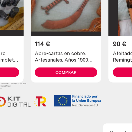
114
€
90
€
ro.
Abre-cartas en cobre.
Afeitadora
ompleta
Artesanales. Años 1900
Remingt
maravillosos. Old open
de cole
letters in copper
COMPRAR