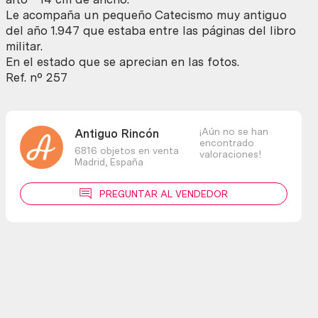
MILITAR
Le acompaña un pequeño Catecismo muy antiguo
y
del año 1.947 que estaba entre las páginas del libro
Catecismo
militar.
de
En el estado que se aprecian en las fotos.
1.947
Ref. nº 257
cantidad
¡Aún no se han
Antiguo Rincón
encontrado
6816 objetos en venta
valoraciones!
Madrid,
España
PREGUNTAR AL VENDEDOR