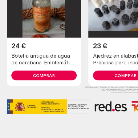
24
€
23
€
Botella antigua de agua
Ajedrez en alabast
de carabaña. Emblemática.
Preciosa pero inc
Vacía
y en mal estado.
COMPRAR
COMPRAR