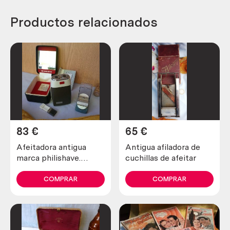
Productos relacionados
83
€
65
€
Afeitadora antigua
Antigua afiladora de
marca philishave.
cuchillas de afeitar
Preciosa pieza de
colección
COMPRAR
COMPRAR