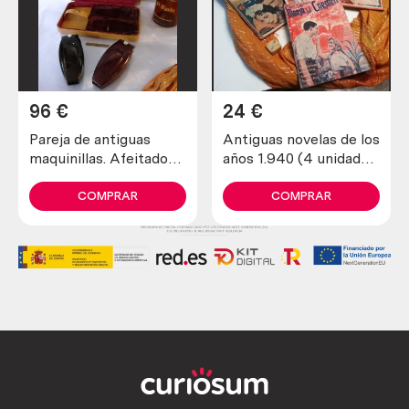
96
€
24
€
Pareja de antiguas
Antiguas novelas de los
maquinillas. Afeitadora
años 1.940 (4 unidades
y recortadora marca
diferentes)
schick.
COMPRAR
COMPRAR