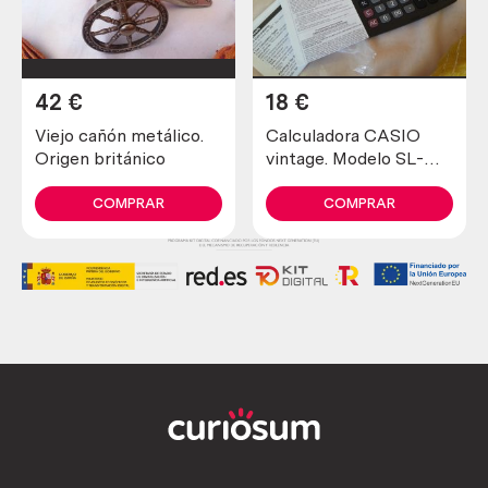
42
€
18
€
Viejo cañón metálico.
Calculadora CASIO
Origen británico
vintage. Modelo SL-
220 TE. Funcionando.
COMPRAR
COMPRAR