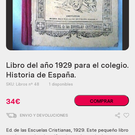
Libro del año 1929 para el colegio.
Historia de España.
SKU:
Libros nº 48
1 disponibles
Libro
34
€
COMPRAR
del
año
ENVIO Y DEVOLUCIONES
1929
para
el
Ed. de las Escuelas Cristianas, 1929. Este pequeño libro