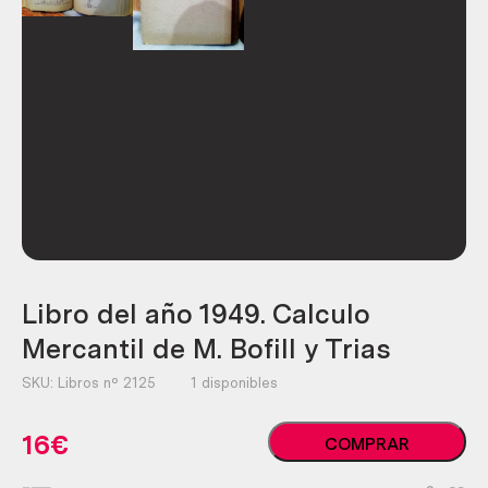
Libro del año 1949. Calculo
Mercantil de M. Bofill y Trias
SKU:
Libros nº 2125
1 disponibles
Libro
16
€
COMPRAR
del
año