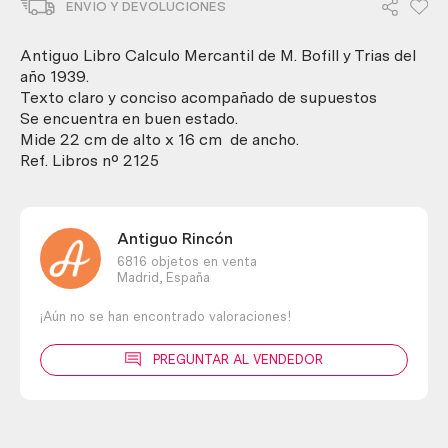
ENVIO Y DEVOLUCIONES
1949.
Calculo
Mercantil
Antiguo Libro Calculo Mercantil de M. Bofill y Trias del
de
año 1939.
M.
Texto claro y conciso acompañado de supuestos
Bofill
Se encuentra en buen estado.
y
Mide 22 cm de alto x 16 cm de ancho.
Trias
Ref. Libros nº 2125
cantidad
Antiguo Rincón
6816 objetos en venta
Madrid,
España
¡Aún no se han encontrado valoraciones!
PREGUNTAR AL VENDEDOR