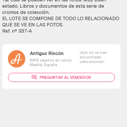
Libro
estado. Libros y documentos de esta serie de
1
cromos de colección.
y
EL LOTE SE COMPONE DE TODO LO RELACIONADO
libro
QUE SE VE EN LAS FOTOS.
2
Ref. nº 337-A
cantidad
¡Aún no se han
Antiguo Rincón
encontrado
6816 objetos en venta
valoraciones!
Madrid,
España
PREGUNTAR AL VENDEDOR