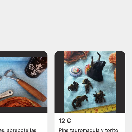
12
€
es, abrebotellas
Pins tauromaquia y torito