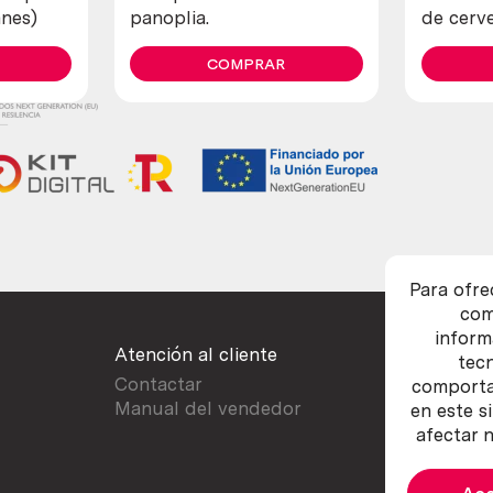
anes)
panoplia.
de cerve
COMPRAR
Para ofre
com
inform
Atención al cliente
tec
Contactar
comportam
Manual del vendedor
en este s
afectar n