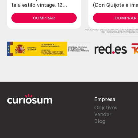
tela estilo vintage. 12
(Don Quijote e im
unidades.
COMPRAR
COMPRAR
Empresa
Objetivos
Vender
Blog