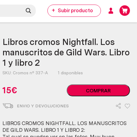
Subir producto
Libros cromos Nightfall. Los
manuscritos de Gild Wars. Libro
1 y libro 2
SKU:
Cromos nº 337-A
1 disponibles
Libros
15
€
COMPRAR
cromos
Nightfall.
ENVIO Y DEVOLUCIONES
Los
manuscritos
de
LIBROS CROMOS NIGHTFALL. LOS MANUSCRITOS
Gild
DE GILD WARS. LIBRO 1 Y LIBRO 2:
Wars.
Tal cual se pueden ver en las fotos. Muy buen