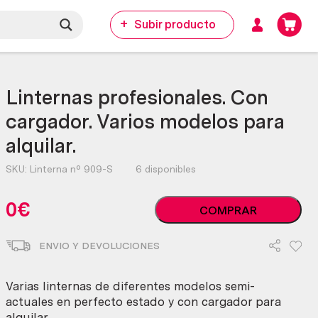
Subir producto
Linternas profesionales. Con
cargador. Varios modelos para
alquilar.
SKU:
Linterna nº 909-S
6 disponibles
Linternas
0
€
COMPRAR
profesionales.
Con
ENVIO Y DEVOLUCIONES
cargador.
Varios
modelos
Varias linternas de diferentes modelos semi-
para
actuales en perfecto estado y con cargador para
alquilar.
alquilar.