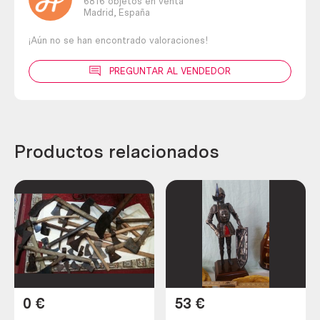
6816 objetos en venta
Madrid,
España
¡Aún no se han encontrado valoraciones!
PREGUNTAR AL VENDEDOR
Productos relacionados
0
€
53
€