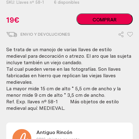
SKU:
Llaves nº 58-1
6 disponibles
Llaves
19
€
COMPRAR
antiguas.
Réplicas
ENVIO Y DEVOLUCIONES
estilo
medieval.
Conjunto
Se trata de un manojo de varias llaves de estilo
de
medieval para decoración o atrezo. El aro que las sujeta
llaves
incluye también un viejo candado.
y
Tal cual pueden verse en las fotografías. Son llaves
candado.
fabricadas en hierro que replican las viejas llaves
cantidad
medievales.
La mayor mide 15 cm de alto * 5,5 cm de ancho y la
menor mide 9 cm de alto * 3,5 cm de ancho.
Ref. Exp. llaves nº 58-1 Más objetos de estilo
medieval aquí: MEDIEVAL.
Antiguo Rincón