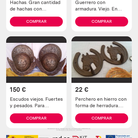
Hachas. Gran cantidad
Guerrero con
de hachas con
armadura. Viejo. En
diferentes
metal. Soldado.
características para
COMPRAR
COMPRAR
venta o alquiler.
150
€
22
€
Escudos viejos. Fuertes
Perchero en hierro con
y pesados. Para
forma de herradura.
decoración. Pareja. En
Nuevo a estrenar
metal.
COMPRAR
COMPRAR