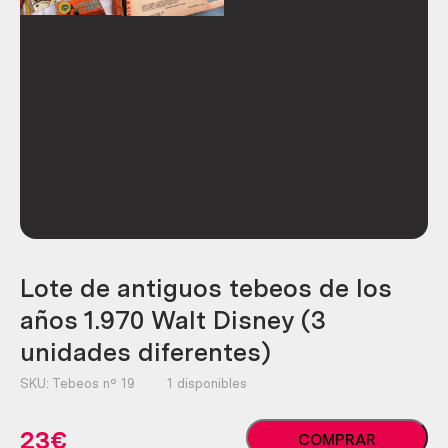
Lote de antiguos tebeos de los
años 1.970 Walt Disney (3
unidades diferentes)
SKU:
Tebeos nº 19
1 disponibles
Lote
23
€
COMPRAR