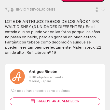
de
antiguos
ENVIO Y DEVOLUCIONES
tebeos
de
los
LOTE DE ANTIGUOS TEBEOS DE LOS AÑOS 1. 970
años
WALT DISNEY (3 UNIDADES DIFERENTES): En el
1.970
estado que se puede ver en las fotos porque los años
Walt
no pasan en balde, pero en general en buen estado.
Disney
Fantásticos tebeos como decoración aunque se
(3
pueden leer también perfectamente. Miden aprox. 22
unidades
cm de alto . Ref. Libros nº 19
diferentes)
cantidad
Antiguo Rincón
6816 objetos en venta
Madrid,
España
¡Aún no se han encontrado valoraciones!
PREGUNTAR AL VENDEDOR