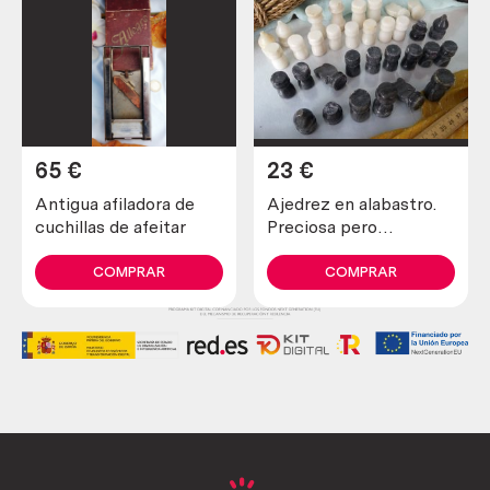
65
€
23
€
Antigua afiladora de
Ajedrez en alabastro.
cuchillas de afeitar
Preciosa pero
incompleta y en mal
estado.
COMPRAR
COMPRAR