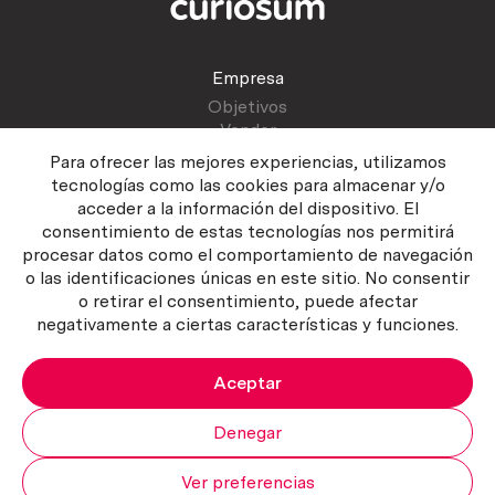
Empresa
Objetivos
Vender
Blog
Para ofrecer las mejores experiencias, utilizamos
tecnologías como las cookies para almacenar y/o
acceder a la información del dispositivo. El
Atención al cliente
consentimiento de estas tecnologías nos permitirá
Contactar
procesar datos como el comportamiento de navegación
Manual del vendedor
o las identificaciones únicas en este sitio. No consentir
o retirar el consentimiento, puede afectar
negativamente a ciertas características y funciones.
Aceptar
Política del servicio
|
Política de privacidad
|
Política de Cookies
Copyright ©2026 Curiosum S.L. Todos los derechos reservados.
Denegar
Ver preferencias