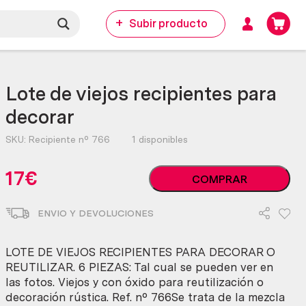
Subir producto
Lote de viejos recipientes para
decorar
SKU:
Recipiente nº 766
1 disponibles
Lote
17
€
COMPRAR
de
viejos
ENVIO Y DEVOLUCIONES
recipientes
para
decorar
LOTE DE VIEJOS RECIPIENTES PARA DECORAR O
cantidad
REUTILIZAR. 6 PIEZAS: Tal cual se pueden ver en
las fotos. Viejos y con óxido para reutilización o
decoración rústica. Ref. nº 766Se trata de la mezcla