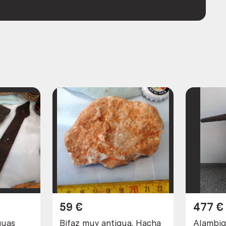
59
€
477
€
guas
Bifaz muy antigua. Hacha
Alambiq