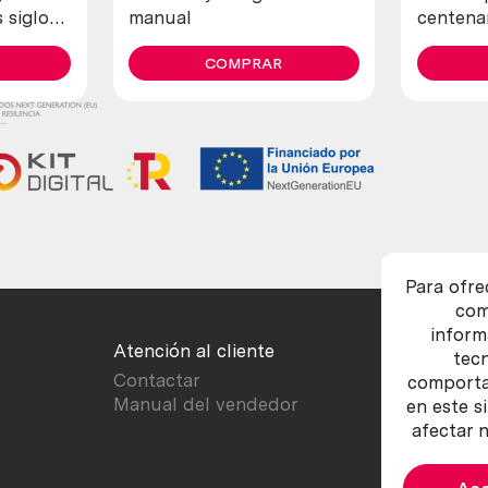
 siglo
manual
centenar
a. 3
fabrica
eval.
COMPRAR
cobre. 80
Para ofre
com
inform
Atención al cliente
tec
Contactar
comportam
Manual del vendedor
en este s
afectar n