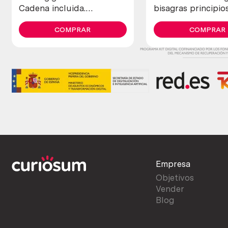
Cadena incluida.
bisagras principios
Impresionante. Antique
XX. Hechas en forj
anchor
COMPRAR
piezas. Estilo medi
COMPRAR
Empresa
Objetivos
Vender
Blog