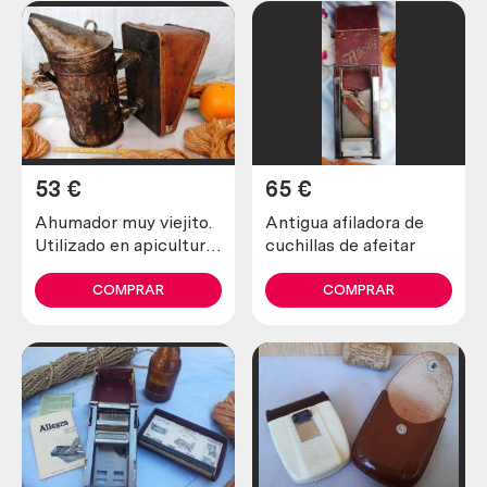
53
€
65
€
Ahumador muy viejito.
Antigua afiladora de
Utilizado en apicultura
cuchillas de afeitar
para tranquilizar a las
abejas
COMPRAR
COMPRAR