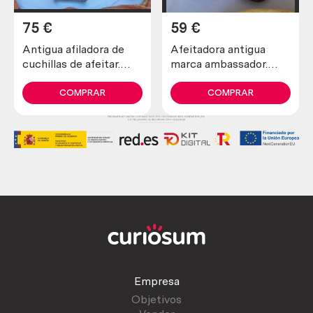
75
€
59
€
Antigua afiladora de
Afeitadora antigua
cuchillas de afeitar.
marca ambassador.
Marca allegro.
Preciosa pieza de
colección
COMPRAR
COMPRAR
Empresa
Objetivos