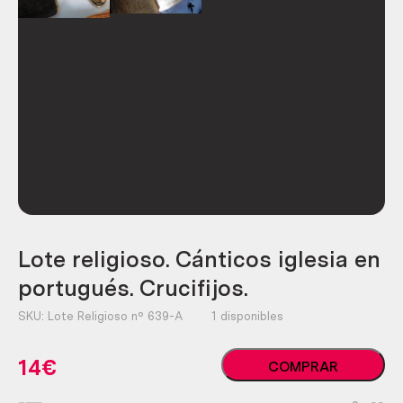
Lote religioso. Cánticos iglesia en
portugués. Crucifijos.
SKU:
Lote Religioso nº 639-A
1 disponibles
Lote
14
€
COMPRAR
religioso.
Cánticos