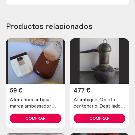
Productos relacionados
59
€
477
€
Afeitadora antigua
Alambique. Objeto
marca ambassador.
centenario. Destilador
Preciosa pieza de
fabricado en pesado
colección
cobre. 80 litros.
COMPRAR
COMPRAR