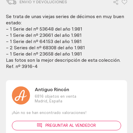
ENVIO Y DEVOLUCIONES
de
Décimos
del
Se trata de unas viejas series de décimos en muy buen
año
estado:
1.981.
– 1 Serie del nº 53648 del año 1.981
cantidad
– 1 Serie del nº 23661 del año 1.981
– 1 Serie del nº 64153 del año 1.981
– 2 Series del nº 68308 del año 1.981
– 1 Serie del nº 23658 del año 1.981
Las fotos son la mejor descripción de esta colección.
Ref. nº 3916-4
Antiguo Rincón
6816 objetos en venta
Madrid,
España
¡Aún no se han encontrado valoraciones!
PREGUNTAR AL VENDEDOR