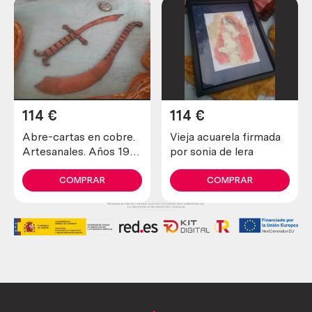
114
€
114
€
Abre-cartas en cobre.
Vieja acuarela firmada
Artesanales. Años 1900
por sonia de lera
maravillosos. Old open
letters in copper
COMPRAR
COMPRAR