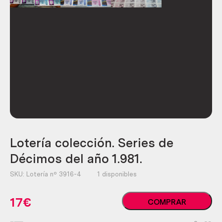
Lotería colección. Series de
Décimos del año 1.981.
SKU:
Lotería nº 3916-4
1 disponibles
Lotería
17
€
COMPRAR
colección.
Series