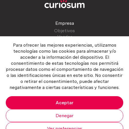
Empresa
Objetivos
Vender
Blog
Para ofrecer las mejores experiencias, utilizamos
tecnologías como las cookies para almacenar y/o
acceder a la información del dispositivo. El
Atención al cliente
consentimiento de estas tecnologías nos permitirá
Contactar
procesar datos como el comportamiento de navegación
Manual del vendedor
o las identificaciones únicas en este sitio. No consentir
o retirar el consentimiento, puede afectar
negativamente a ciertas características y funciones.
Aceptar
Política del servicio
|
Política de privacidad
|
Política de Cookies
Copyright ©2026 Curiosum S.L. Todos los derechos reservados.
Denegar
Ver preferencias