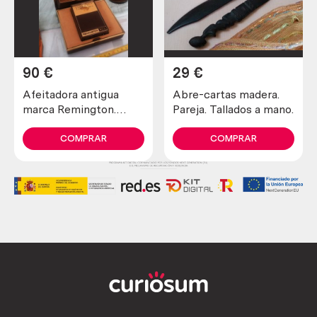
90
€
29
€
Afeitadora antigua
Abre-cartas madera.
marca Remington.
Pareja. Tallados a mano.
Preciosa pieza de
colección
COMPRAR
COMPRAR