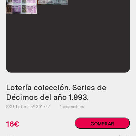
Lotería colección. Series de
Décimos del año 1.993.
SKU:
Lotería nº 3917-7
1 disponibles
Lotería
16
€
COMPRAR
colección.
Series