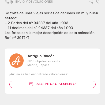
ENVIO Y DEVOLUCIONES
de
Décimos
del
Se trata de unas viejas series de décimos en muy buen
año
estado:
1.993.
– 2 Series del nº 04337 del año 1.993
cantidad
– 11 decimos del nº 04337 del año 1.993
Las fotos son la mejor descripción de esta colección.
Ref. nº 3917-7
Antiguo Rincón
6816 objetos en venta
Madrid,
España
¡Aún no se han encontrado valoraciones!
PREGUNTAR AL VENDEDOR