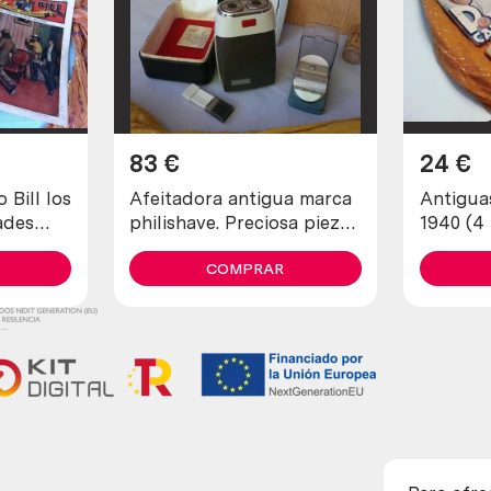
83
€
24
€
ill los
Afeitadora antigua marca
Antigua
ades
philishave. Preciosa pieza
1940 (4
de colección
diferent
COMPRAR