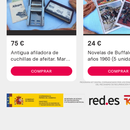
75
€
24
€
Antigua afiladora de
Novelas de Buffalo B
cuchillas de afeitar. Marca
años 1960 (5 unid
allegro.
diferentes)
COMPRAR
COMPRAR