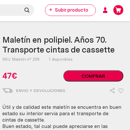
Subir producto
Maletín en polipiel. Años 70.
Transporte cintas de cassette
SKU:
Maletín nº 208
1 disponibles
Maletín
47
€
COMPRAR
en
polipiel.
ENVIO Y DEVOLUCIONES
Años
70.
Transporte
Útil y de calidad este maletín se encuentra en buen
cintas
estado su interior servia para el transporte de
de
cintas de cassette.
cassette
Buen estado, tal cual puede apreciarse en las