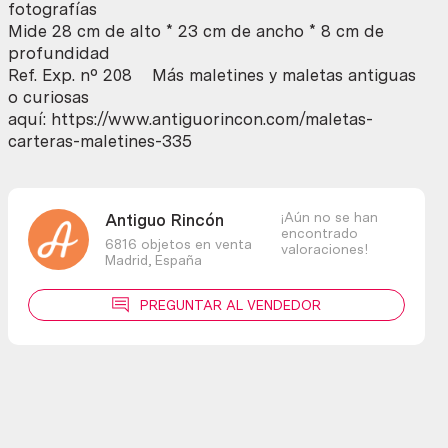
cantidad
fotografías
Mide 28 cm de alto * 23 cm de ancho * 8 cm de
profundidad
Ref. Exp. nº 208 Más maletines y maletas antiguas
o curiosas
aquí: https://www.antiguorincon.com/maletas-
carteras-maletines-335
¡Aún no se han
Antiguo Rincón
encontrado
6816 objetos en venta
valoraciones!
Madrid,
España
PREGUNTAR AL VENDEDOR