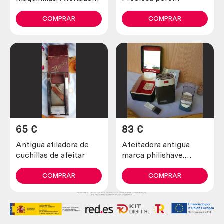
y recortadora marca
incompleta y en mal
schick.
estado.
COMPRAR
COMPRAR
65
€
83
€
Antigua afiladora de
Afeitadora antigua
cuchillas de afeitar
marca philishave.
Preciosa pieza de
colección
COMPRAR
COMPRAR