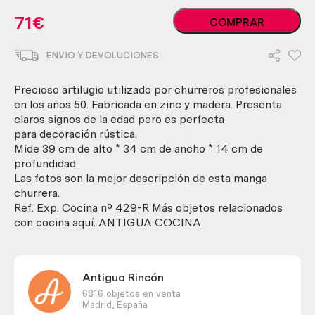
Manga
71
€
COMPRAR
churrera
muy
ENVIO Y DEVOLUCIONES
antigua.
Años
50.
Precioso artilugio utilizado por churreros profesionales
cantidad
en los años 50. Fabricada en zinc y madera. Presenta
claros signos de la edad pero es perfecta
para decoración rústica.
Mide 39 cm de alto * 34 cm de ancho * 14 cm de
profundidad.
Las fotos son la mejor descripción de esta manga
churrera.
Ref. Exp. Cocina nº 429-R Más objetos relacionados
con cocina aquí: ANTIGUA COCINA.
Antiguo Rincón
6816 objetos en venta
Madrid,
España