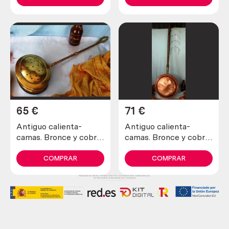
medieval.
65
€
71
€
Antiguo calienta-
Antiguo calienta-
camas. Bronce y cobre.
camas. Bronce y cobre.
Old warming pans.
Old warming pans.
Brass and copper
Brass and copper
COMPRAR
COMPRAR