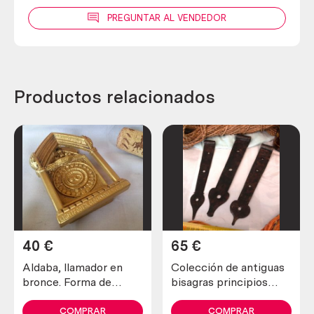
PREGUNTAR AL VENDEDOR
Productos relacionados
40
€
65
€
Aldaba, llamador en
Colección de antiguas
bronce. Forma de
bisagras principios
Templo. Muy curiosa.
siglo XX. Hechas en
forja. 3 piezas. Estilo
COMPRAR
COMPRAR