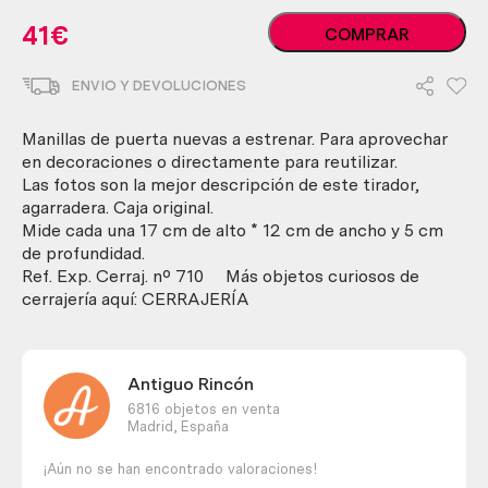
Manilla.
41
€
COMPRAR
Pareja
de
ENVIO Y DEVOLUCIONES
manillas
cromadas.
Perfecto
Manillas de puerta nuevas a estrenar. Para aprovechar
estado.
en decoraciones o directamente para reutilizar.
cantidad
Las fotos son la mejor descripción de este tirador,
agarradera. Caja original.
Mide cada una 17 cm de alto * 12 cm de ancho y 5 cm
de profundidad.
Ref. Exp. Cerraj. nº 710 Más objetos curiosos de
cerrajería aquí: CERRAJERÍA
Antiguo Rincón
6816 objetos en venta
Madrid,
España
¡Aún no se han encontrado valoraciones!