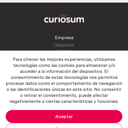
Empresa
Objetivos
Vender
Blog
Para ofrecer las mejores experiencias, utilizamos
tecnologías como las cookies para almacenar y/o
acceder a la información del dispositivo. El
Atención al cliente
consentimiento de estas tecnologías nos permitirá
Contactar
procesar datos como el comportamiento de navegación
Manual del vendedor
o las identificaciones únicas en este sitio. No consentir
o retirar el consentimiento, puede afectar
negativamente a ciertas características y funciones.
Aceptar
Política del servicio
|
Política de privacidad
|
Política de Cookies
Copyright ©2026 Curiosum S.L. Todos los derechos reservados.