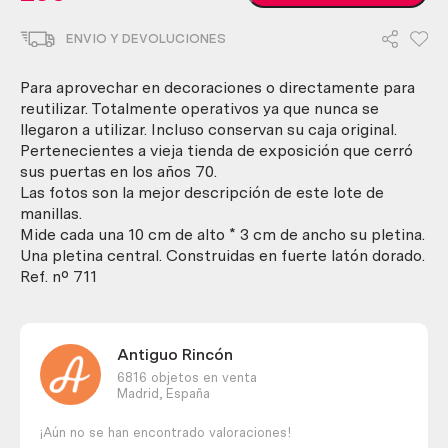
Tiradores
de
ENVIO Y DEVOLUCIONES
puertas.
Pareja.
Años
Para aprovechar en decoraciones o directamente para
70.
reutilizar. Totalmente operativos ya que nunca se
Nuevas
llegaron a utilizar. Incluso conservan su caja original.
a
Pertenecientes a vieja tienda de exposición que cerró
estrenar.
sus puertas en los años 70.
cantidad
Las fotos son la mejor descripción de este lote de
manillas.
Mide cada una 10 cm de alto * 3 cm de ancho su pletina.
Una pletina central. Construidas en fuerte latón dorado.
Ref. nº 711
Antiguo Rincón
6816 objetos en venta
Madrid,
España
¡Aún no se han encontrado valoraciones!