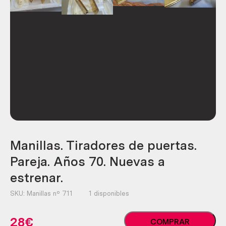
Manillas. Tiradores de puertas.
Pareja. Años 70. Nuevas a
estrenar.
SKU:
Manillas nº 711
1 disponibles
Manillas.
28
€
COMPRAR