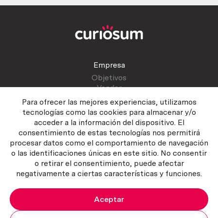
Empresa
Objetivos
Vender
Blog
Para ofrecer las mejores experiencias, utilizamos
tecnologías como las cookies para almacenar y/o
acceder a la información del dispositivo. El
Atención al cliente
consentimiento de estas tecnologías nos permitirá
Contactar
procesar datos como el comportamiento de navegación
Manual del vendedor
o las identificaciones únicas en este sitio. No consentir
o retirar el consentimiento, puede afectar
negativamente a ciertas características y funciones.
Aceptar
Política del servicio
|
Política de privacidad
|
Política de Cookies
Copyright ©2026 Curiosum S.L. Todos los derechos reservados.