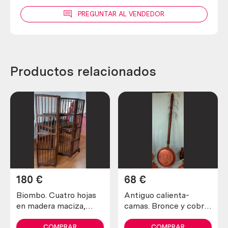
PREGUNTAR AL VENDEDOR
Productos relacionados
180
€
68
€
Biombo. Cuatro hojas
Antiguo calienta-
en madera maciza,
camas. Bronce y cobre.
Plegable.
Old warming pans.
Brass and copper
COMPRAR
COMPRAR