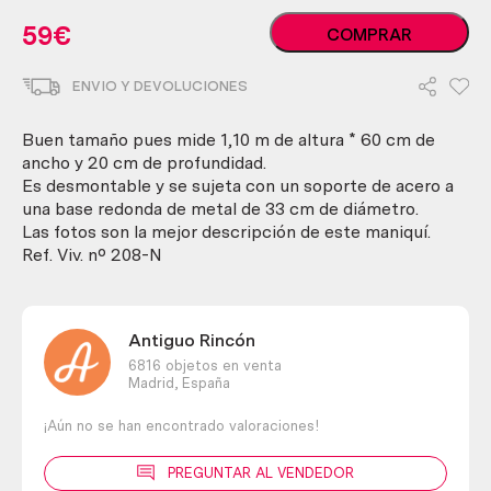
Maniquí
59
€
COMPRAR
de
niño.
ENVIO Y DEVOLUCIONES
Muy
buen
estado.
Buen tamaño pues mide 1,10 m de altura * 60 cm de
Old
ancho y 20 cm de profundidad.
child's
Es desmontable y se sujeta con un soporte de acero a
maniki
una base redonda de metal de 33 cm de diámetro.
cantidad
Las fotos son la mejor descripción de este maniquí.
Ref. Viv. nº 208-N
Antiguo Rincón
6816 objetos en venta
Madrid,
España
¡Aún no se han encontrado valoraciones!
PREGUNTAR AL VENDEDOR