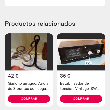
Productos relacionados
42
€
35
€
Gancho antiguo. Ancla
Estabilizador de
de 3 puntas con soga
tensión. Vintage. SWR
incluida. Antiguo apero.
para televisores
antiguos.
COMPRAR
COMPRAR