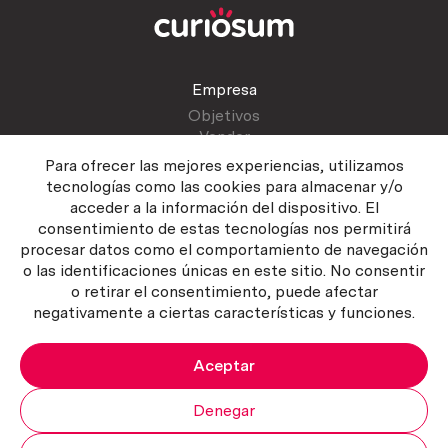
Empresa
Objetivos
Vender
Blog
Para ofrecer las mejores experiencias, utilizamos
tecnologías como las cookies para almacenar y/o
acceder a la información del dispositivo. El
Atención al cliente
consentimiento de estas tecnologías nos permitirá
Contactar
procesar datos como el comportamiento de navegación
Manual del vendedor
o las identificaciones únicas en este sitio. No consentir
o retirar el consentimiento, puede afectar
negativamente a ciertas características y funciones.
Aceptar
Política del servicio
|
Política de privacidad
|
Política de Cookies
Copyright ©2026 Curiosum S.L. Todos los derechos reservados.
Denegar