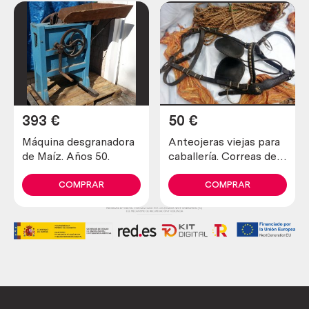
393
€
50
€
Máquina desgranadora
Anteojeras viejas para
de Maíz. Años 50.
caballería. Correas de
cuero. Origen alemán.
COMPRAR
COMPRAR