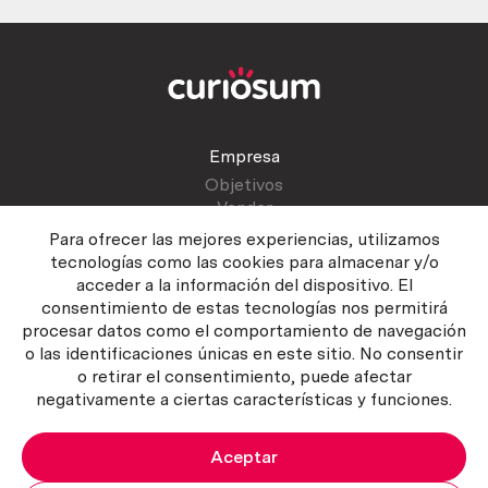
Empresa
Objetivos
Vender
Blog
Para ofrecer las mejores experiencias, utilizamos
tecnologías como las cookies para almacenar y/o
acceder a la información del dispositivo. El
Atención al cliente
consentimiento de estas tecnologías nos permitirá
Contactar
procesar datos como el comportamiento de navegación
Manual del vendedor
o las identificaciones únicas en este sitio. No consentir
o retirar el consentimiento, puede afectar
negativamente a ciertas características y funciones.
Aceptar
Política del servicio
|
Política de privacidad
|
Política de Cookies