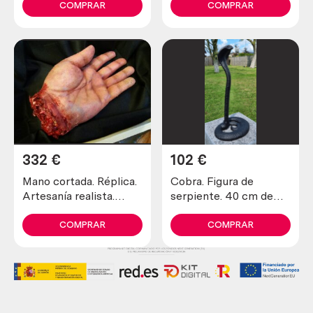
asignatura de ciencias
chimbulensis. 40 cm
COMPRAR
COMPRAR
naturales en colegios.
altura.
332
€
102
€
Mano cortada. Réplica.
Cobra. Figura de
Artesanía realista.
serpiente. 40 cm de
Inspirada en La Bocca
altura. Metálica.
della verita.
COMPRAR
COMPRAR