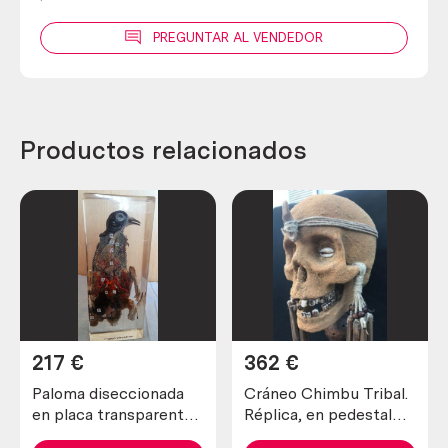
PREGUNTAR AL VENDEDOR
Productos relacionados
217
€
362
€
Paloma diseccionada
Cráneo Chimbu Tribal.
en placa transparente.
Réplica, en pedestal
Especial para
personalizado. Homo