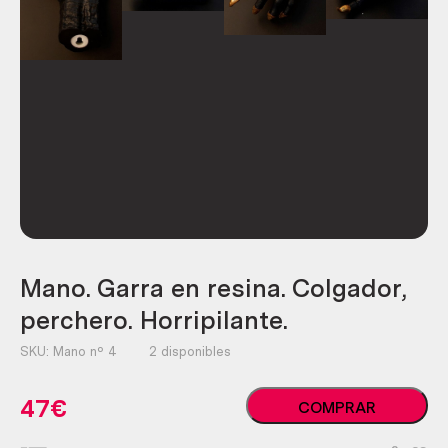
Mano. Garra en resina. Colgador,
perchero. Horripilante.
SKU:
Mano nº 4
2 disponibles
Mano.
47
€
COMPRAR
Garra
en