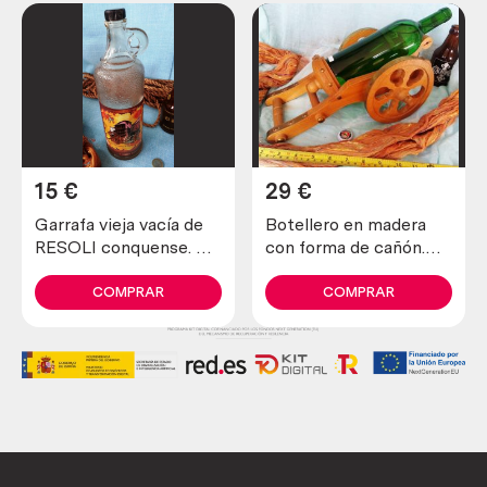
15
€
29
€
Garrafa vieja vacía de
Botellero en madera
RESOLI conquense. De
con forma de cañón.
colección. En vidrio.
Origen alemán
COMPRAR
COMPRAR