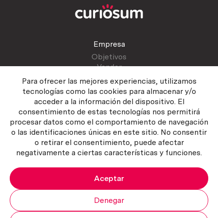
Empresa
Objetivos
Vender
Blog
Para ofrecer las mejores experiencias, utilizamos
tecnologías como las cookies para almacenar y/o
acceder a la información del dispositivo. El
Atención al cliente
consentimiento de estas tecnologías nos permitirá
Contactar
procesar datos como el comportamiento de navegación
Manual del vendedor
o las identificaciones únicas en este sitio. No consentir
o retirar el consentimiento, puede afectar
negativamente a ciertas características y funciones.
Aceptar
Política del servicio
|
Política de privacidad
|
Política de Cookies
Copyright ©2026 Curiosum S.L. Todos los derechos reservados.
Denegar