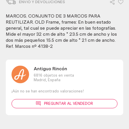
ENVIO Y DEVOLUCIONES
3
marcos
para
MARCOS. CONJUNTO DE 3 MARCOS PARA
reutilizar.
REUTILIZAR. OLD Frame, frames: En buen estado
Old
general, tal cual se puede apreciar en las fotografías.
frame,
Mide el mayor 32 cm de alto * 23.5 cm de ancho y los
frames,
dos más pequeños 15.5 cm de alto * 21 cm de ancho.
cantidad
Ref. Marcos nº 4138-2
Antiguo Rincón
6816 objetos en venta
Madrid,
España
¡Aún no se han encontrado valoraciones!
PREGUNTAR AL VENDEDOR