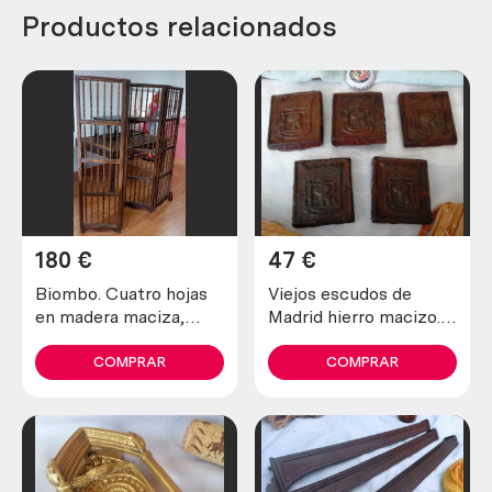
Productos relacionados
180
€
47
€
Biombo. Cuatro hojas
Viejos escudos de
en madera maciza,
Madrid hierro macizo. 5
Plegable.
unidades. Para
reutilizar.
COMPRAR
COMPRAR
Emblemáticos