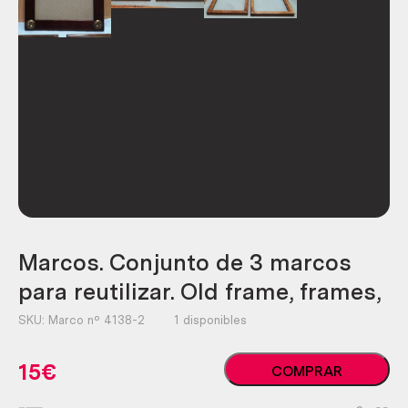
Marcos. Conjunto de 3 marcos
para reutilizar. Old frame, frames,
SKU:
Marco nº 4138-2
1 disponibles
Marcos.
15
€
COMPRAR
Conjunto
de