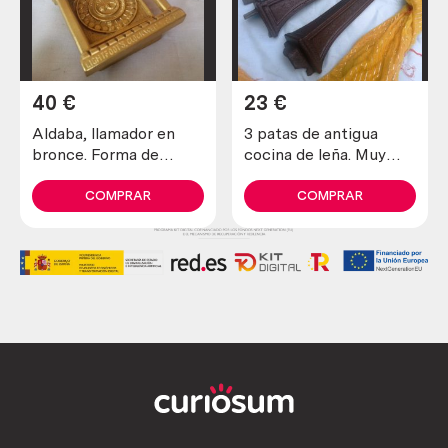
40
€
23
€
Aldaba, llamador en
3 patas de antigua
bronce. Forma de
cocina de leña. Muy
Templo. Muy curiosa.
rústico. Reutilizables
COMPRAR
COMPRAR