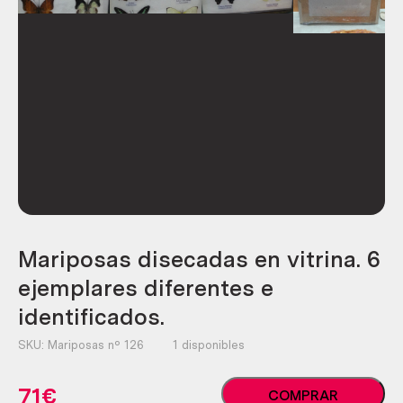
Mariposas disecadas en vitrina. 6
ejemplares diferentes e
identificados.
SKU:
Mariposas nº 126
1 disponibles
Mariposas
71
€
COMPRAR