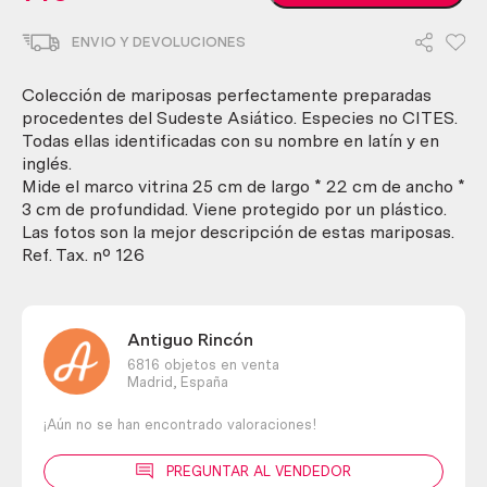
disecadas
en
ENVIO Y DEVOLUCIONES
vitrina.
6
ejemplares
Colección de mariposas perfectamente preparadas
diferentes
procedentes del Sudeste Asiático. Especies no CITES.
e
Todas ellas identificadas con su nombre en latín y en
identificados.
inglés.
cantidad
Mide el marco vitrina 25 cm de largo * 22 cm de ancho *
3 cm de profundidad. Viene protegido por un plástico.
Las fotos son la mejor descripción de estas mariposas.
Ref. Tax. nº 126
Antiguo Rincón
6816 objetos en venta
Madrid,
España
¡Aún no se han encontrado valoraciones!
PREGUNTAR AL VENDEDOR