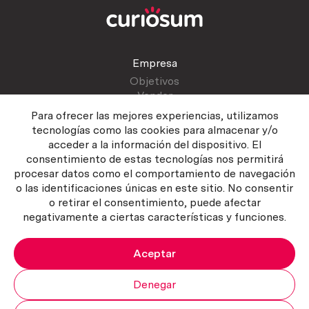
Empresa
Objetivos
Vender
Blog
Para ofrecer las mejores experiencias, utilizamos
tecnologías como las cookies para almacenar y/o
acceder a la información del dispositivo. El
Atención al cliente
consentimiento de estas tecnologías nos permitirá
Contactar
procesar datos como el comportamiento de navegación
Manual del vendedor
o las identificaciones únicas en este sitio. No consentir
o retirar el consentimiento, puede afectar
negativamente a ciertas características y funciones.
Aceptar
Política del servicio
|
Política de privacidad
|
Política de Cookies
Copyright ©2026 Curiosum S.L. Todos los derechos reservados.
Denegar