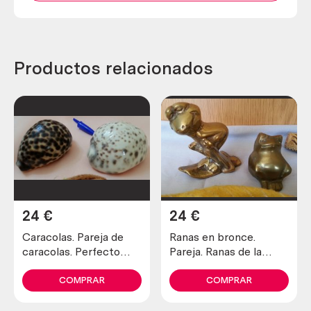
Productos relacionados
24
€
24
€
Caracolas. Pareja de
Ranas en bronce.
caracolas. Perfecto
Pareja. Ranas de la
estado.
suerte. Años 80. Frogs
in bronze. Couple
COMPRAR
COMPRAR