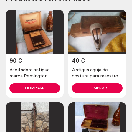
90
€
40
€
Afeitadora antigua
Antigua aguja de
marca Remington.
costura para maestros
Preciosa pieza de
zapateros y curtidores.
colección
Años 30
COMPRAR
COMPRAR