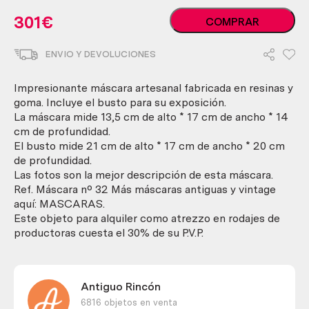
Máscara.
301
€
COMPRAR
Payaso
de
ENVIO Y DEVOLUCIONES
la
muerte.
Artesanía.
Impresionante máscara artesanal fabricada en resinas y
cantidad
goma. Incluye el busto para su exposición.
La máscara mide 13,5 cm de alto * 17 cm de ancho * 14
cm de profundidad.
El busto mide 21 cm de alto * 17 cm de ancho * 20 cm
de profundidad.
Las fotos son la mejor descripción de esta máscara.
Ref. Máscara nº 32 Más máscaras antiguas y vintage
aquí: MASCARAS.
Este objeto para alquiler como atrezzo en rodajes de
productoras cuesta el 30% de su P.V.P.
Antiguo Rincón
6816 objetos en venta