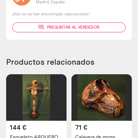
Madrid,
España
¡Aún no se han encontrado valoraciones!
PREGUNTAR AL VENDEDOR
Productos relacionados
144
€
71
€
Esqueleto ARQUERO.
Calavera de mono