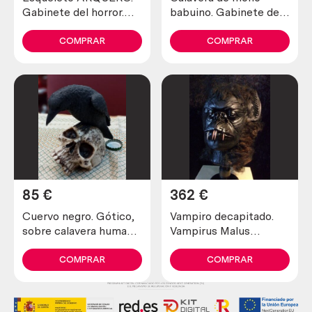
Gabinete del horror.
babuino. Gabinete del
Obra realizada en
horror. Obra realizada
papel maché. Origen
en papel maché.
COMPRAR
COMPRAR
británico.
Origen británico.
85
€
362
€
Cuervo negro. Gótico,
Vampiro decapitado.
sobre calavera humana.
Vampirus Malus
Figura.
Rumanius. Obra
exclusiva,
COMPRAR
COMPRAR