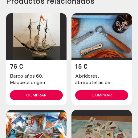
Productos relacionados
76
€
15
€
Barco años 60.
Abridores,
Maqueta origen
abrebotellas de
italiano. Hecho en
cerveza. 3 piezas.
hueso. Magníficos
COMPRAR
COMPRAR
detalles. Muy pesado.