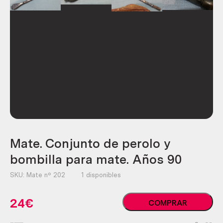
Mate. Conjunto de perolo y
bombilla para mate. Años 90
SKU:
Mate nº 202
1 disponibles
Mate.
24
€
COMPRAR
Conjunto
de