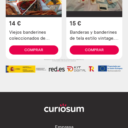
14
€
15
€
Viejos banderines
Banderas y banderines
coleccionados de
de tela estilo vintage.
España (11 banderines)
12 unidades.
COMPRAR
COMPRAR
Empresa