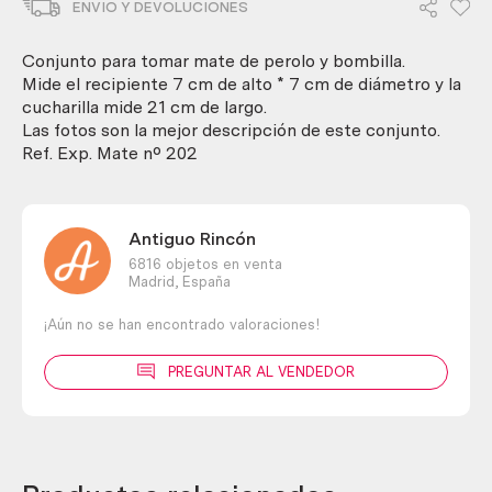
ENVIO Y DEVOLUCIONES
perolo
y
bombilla
Conjunto para tomar mate de perolo y bombilla.
para
Mide el recipiente 7 cm de alto * 7 cm de diámetro y la
mate.
cucharilla mide 21 cm de largo.
Años
Las fotos son la mejor descripción de este conjunto.
90
Ref. Exp. Mate nº 202
cantidad
Antiguo Rincón
6816 objetos en venta
Madrid,
España
¡Aún no se han encontrado valoraciones!
PREGUNTAR AL VENDEDOR