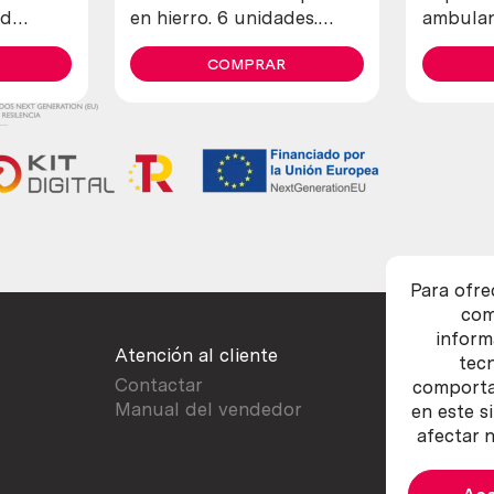
ld
en hierro. 6 unidades.
ambulan
ss and
Nuevos, a estrenar.
seguro.
COMPRAR
Para ofre
com
inform
Atención al cliente
tec
Contactar
comportam
Manual del vendedor
en este s
afectar n