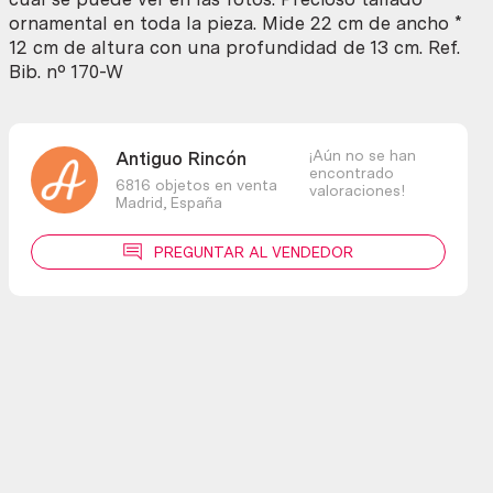
tallado
ornamental en toda la pieza. Mide 22 cm de ancho *
ornamental.
12 cm de altura con una profundidad de 13 cm. Ref.
cantidad
Bib. nº 170-W
¡Aún no se han
Antiguo Rincón
encontrado
6816 objetos en venta
valoraciones!
Madrid,
España
PREGUNTAR AL VENDEDOR