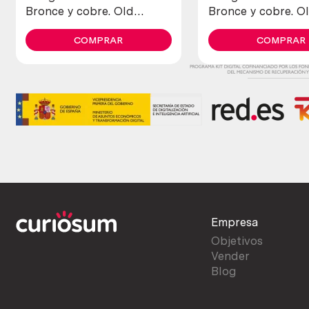
Bronce y cobre. Old
Bronce y cobre. O
warming pans. Brass and
warming pans. Bra
copper
COMPRAR
copper
COMPRAR
Empresa
Objetivos
Vender
Blog