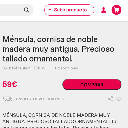
Subir producto
Ménsula, cornisa de noble
madera muy antigua. Precioso
tallado ornamental.
SKU:
Ménsula nº 170-W
1 disponibles
Ménsula,
59
€
COMPRAR
cornisa
de
ENVIO Y DEVOLUCIONES
noble
madera
muy
MÉNSULA, CORNISA DE NOBLE MADERA MUY
antigua.
ANTIGUA. PRECIOSO TALLADO ORNAMENTAL: Tal
Precioso
cual se puede ver en las fotos. Precioso tallado