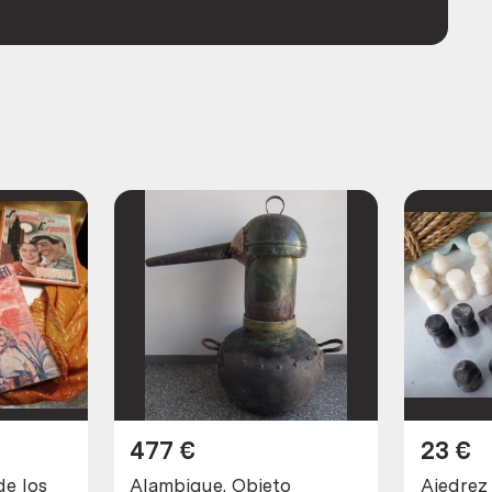
477
€
23
€
de los
Alambique. Objeto
Ajedrez 