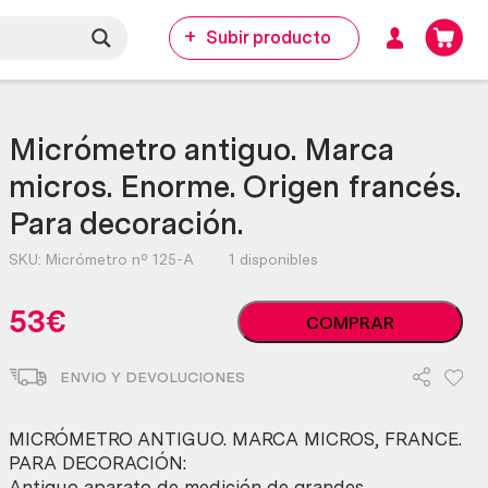
Subir producto
Micrómetro antiguo. Marca
micros. Enorme. Origen francés.
Para decoración.
SKU:
Micrómetro nº 125-A
1 disponibles
Micrómetro
53
€
COMPRAR
antiguo.
Marca
ENVIO Y DEVOLUCIONES
micros.
Enorme.
Origen
MICRÓMETRO ANTIGUO. MARCA MICROS, FRANCE.
francés.
PARA DECORACIÓN:
Para
Antiguo aparato de medición de grandes