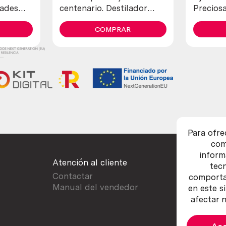
dades
centenario. Destilador
Precios
fabricado en pesado
y en mal
cobre. 80 litros.
COMPRAR
Para ofre
com
inform
Atención al cliente
tec
Contactar
comportam
Manual del vendedor
en este s
afectar n